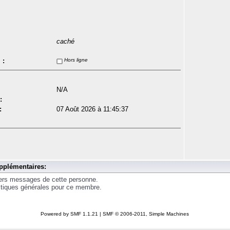
caché
 :
Hors ligne
N/A
:
:
07 Août 2026 à 11:45:37
pplémentaires:
iers messages de cette personne.
istiques générales pour ce membre.
Powered by SMF 1.1.21
|
SMF © 2006-2011, Simple Machines