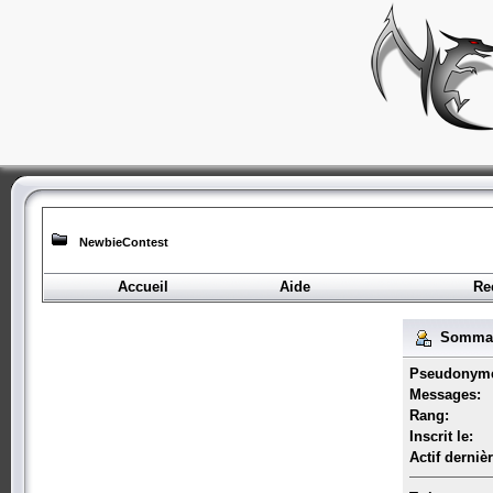
NewbieContest
Accueil
Aide
Re
Sommair
Pseudonym
Messages:
Rang:
Inscrit le:
Actif derniè