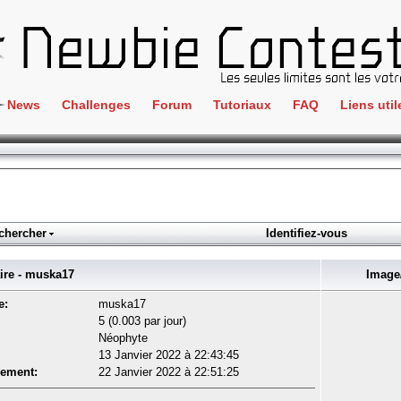
News
Challenges
Forum
Tutoriaux
FAQ
Liens util
Crackme
IRC
ClientSide
Newbi
Cryptographie
Liens
Forensics
chercher
Identifiez-vous
Parten
Hacking
Régle
e - muska17
Image/
Logique
Goodi
e:
muska17
Programmation
5 (0.003 par jour)
L'incu
Néophyte
Stéganographie
13 Janvier 2022 à 22:43:45
Wargame
rement:
22 Janvier 2022 à 22:51:25
Tous les challenges