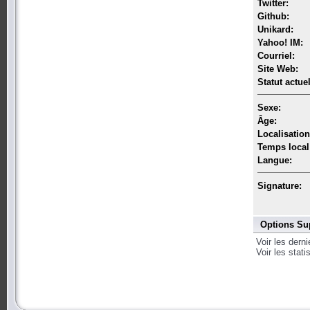
Twitter:
Github:
Unikard:
Yahoo! IM:
Courriel:
Site Web:
Statut actuel
Sexe:
Âge:
Localisation
Temps local
Langue:
Signature:
Options Su
Voir les dern
Voir les stat