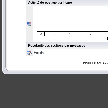
Activité de postage par heure
0
1
2
3
4
5
6
7
8
9
Popularité des sections par messages
Hacking
Powered by SMF 1.1.