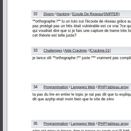
32
Divers
/
Hacking
/
Ecoute De Reseau(SNIFFER)
**orthographe !** lu un tuto sur l'écoute de réseau grâce au
pas protégé pas un htts était vulnérable est ce vrai ?ce 
qui voudrait dire que si je fais une capture de trame très
cet théorie est telle juste?
33
Challenges
/
Aide Crackme
/
[Crackme.01]
je lance olli **orthographe !** juste *** vraiment pas comp
34
Programmation
/
Langages Web
/
[PHP] tableau array
ta pas du lire en entier le topic je nai pas dit que tu exp
dit que azphp etait moin bien que le site de zéro
35
Programmation
/
Langages Web
/
[PHP] tableau array
zéro est mieu je trouve ,bon je passe au cours sur lA bdd