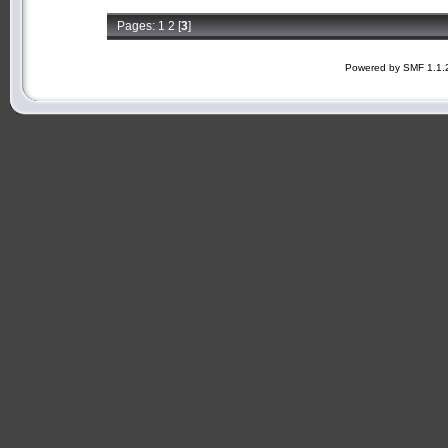
Pages:
1
2
[
3
]
Powered by SMF 1.1.