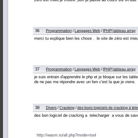
36
Programmation
/
Langages Web
/
[PHP] tableau array
merci tu explique bien les chose . le site de zéro est mi
37
Programmation
/
Langages Web
/
[PHP] tableau array
je suis entrain d'apprendre le php et je bloque sur les tabl
de ne pas me répondre avec un lien c'est la que je viens.
38
Divers
/
Cracking
/
des bons logiciels de cracking à tel
des bon logiciel de cracking a telecharger a vous de 
http://wasm.ru/all.php?mode=tool