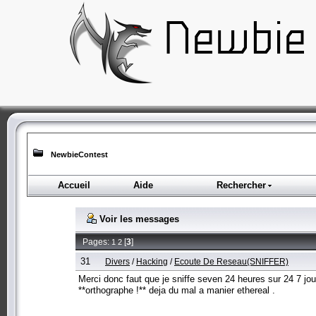
NewbieContest
Accueil
Aide
Rechercher
Voir les messages
Pages:
[
3
]
1
2
31
Divers
/
Hacking
/
Ecoute De Reseau(SNIFFER)
Merci donc faut que je sniffe seven 24 heures sur 24 7 jou
**orthographe !** deja du mal a manier ethereal .