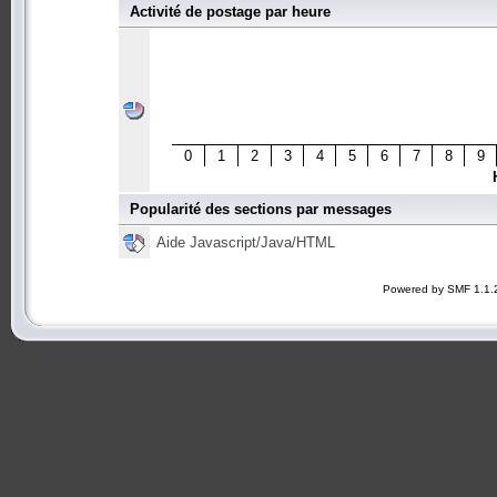
Activité de postage par heure
0
1
2
3
4
5
6
7
8
9
Popularité des sections par messages
Aide Javascript/Java/HTML
Powered by SMF 1.1.