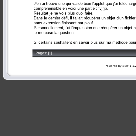
J'en ai trouvé une qui valide bien l'applet que j'ai télécha
compréhensible en voici une partie : fvjrjp.
Résultat je ne vois plus quoi faire.
Dans le dernier défi, il fallait récupérer un objet d'un fichie
sans extension finissant par plouf
Personnellement, j'ai l'impression que récupérer un objet 
je me pose la question.
Si certains souhaitent en savoir plus sur ma méthode pou
Pages: [
1
]
Powered by SMF 1.1.