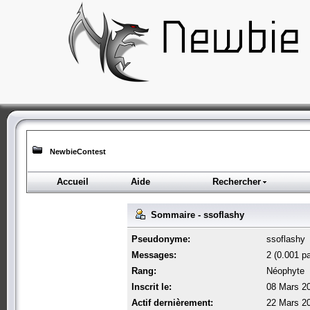
NewbieContest
Accueil
Aide
Rechercher
Sommaire - ssoflashy
Pseudonyme:
ssoflashy
Messages:
2 (0.001 pa
Rang:
Néophyte
Inscrit le:
08 Mars 20
Actif dernièrement:
22 Mars 20