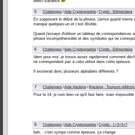
Merci d'avance
5
Challenges
/
Aide Cryptographie
/
Crypto - Elémentaire
En supposant le début de la phrase, j'arrive quand meme 
manque quelques-un et c'est illisible.
Quand j'essaye d'utiliser un tableau de correspondances a
phrase incompréhensible et des symboles qui ne correspon
6
Challenges
/
Aide Cryptographie
/
Crypto - Elémentaire
Idem pour moi, je trouve assez rapidement comment déchiff
ne correspondent pas à celui utilisé dans cette épreuve.
Il existerait donc plusieurs alphabets différents ?
7
Challenges
/
Aide Hacking
/
[Hacking - Toujours réfléchir..
Pour la 14, je vois bien ce qu'il faut faire, mais impossibl
8
Challenges
/
Aide Cryptographie
/
Crypto - 1+3+3=7
bah... c'est sympa comme épreuve, ça change.