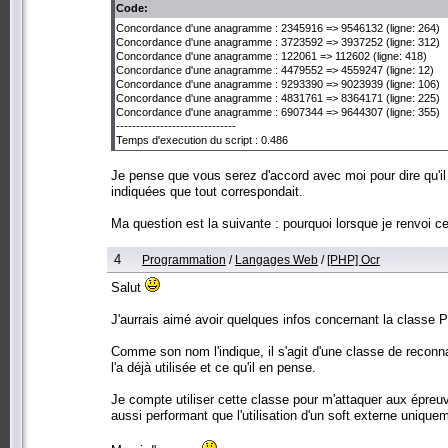
Code:
Concordance d'une anagramme : 2345916 => 9546132 (ligne: 264)
Concordance d'une anagramme : 3723592 => 3937252 (ligne: 312)
Concordance d'une anagramme : 122061 => 112602 (ligne: 418)
Concordance d'une anagramme : 4479552 => 4559247 (ligne: 12)
Concordance d'une anagramme : 9293390 => 9023939 (ligne: 106)
Concordance d'une anagramme : 4831761 => 8364171 (ligne: 225)
Concordance d'une anagramme : 6907344 => 9644307 (ligne: 355)
------------------------------
Temps d'execution du script : 0.486
Je pense que vous serez d'accord avec moi pour dire qu'il n
indiquées que tout correspondait.
Ma question est la suivante : pourquoi lorsque je renvoi c
4
Programmation
/
Langages Web
/
[PHP] Ocr
Salut
J'aurrais aimé avoir quelques infos concernant la classe
Comme son nom l'indique, il s'agit d'une classe de reconna
l'a déjà utilisée et ce qu'il en pense.
Je compte utiliser cette classe pour m'attaquer aux épreuve
aussi performant que l'utilisation d'un soft externe unique