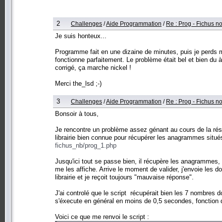
2
Challenges
/
Aide Programmation
/
Re : Prog - Fichus 
Je suis honteux...
Programme fait en une dizaine de minutes, puis je perds m
fonctionne parfaitement. Le problème était bel et bien du 
corrigé, ça marche nickel !
Merci the_lsd ;-)
3
Challenges
/
Aide Programmation
/
Re : Prog - Fichus 
Bonsoir à tous,
Je rencontre un problème assez génant au cours de la réso
librairie bien connue pour récupérer les anagrammes situé
fichus_nb/prog_1.php
Jusqu'ici tout se passe bien, il récupère les anagrammes,
me les affiche. Arrive le moment de valider, j'envoie les 
librairie et je reçoit toujours "mauvaise réponse".
J'ai controlé que le script récupérait bien les 7 nombres 
s'éxecute en général en moins de 0,5 secondes, fonctio
Voici ce que me renvoi le script :