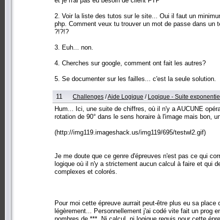
et je n'ai pas eu besoin de client FTP
2. Voir la liste des tutos sur le site... Oui il faut un min
php. Comment veux tu trouver un mot de passe dans un text
?!?!?
3. Euh... non.
4. Cherches sur google, comment ont fait les autres?
5. Se documenter sur les failles... c'est la seule solution.
11
Challenges
/
Aide Logique
/
Logique - Suite exponentie
Hum... Ici, une suite de chiffres, où il n'y a AUCUNE opérati
rotation de 90° dans le sens horaire à l'image mais bon, un
(http://img119.imageshack.us/img119/695/testwl2.gif)
Je me doute que ce genre d'épreuves n'est pas ce qui co
logique où il n'y a strictement aucun calcul à faire et qui
complexes et colorés.
Pour moi cette épreuve aurrait peut-être plus eu sa plac
légèrement... Personnellement j'ai codé vite fait un prog e
nombres de ***. Ni calcul, ni logique requis pour cette épr