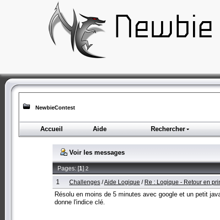
NewbieContest
Accueil
Aide
Rechercher
Voir les messages
Pages: [
1
]
2
1
Challenges
/
Aide Logique
/
Re : Logique - Retour en pri
Résolu en moins de 5 minutes avec google et un petit javas
donne l'indice clé.