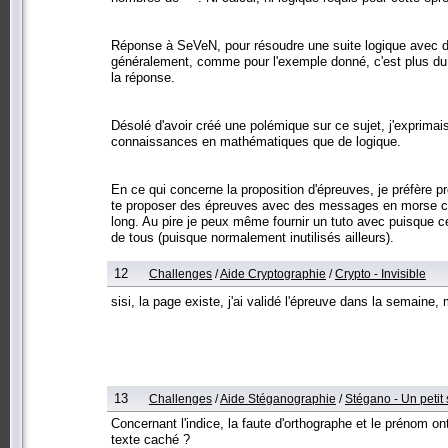
Réponse à SeVeN, pour résoudre une suite logique avec des
généralement, comme pour l'exemple donné, c'est plus du 
la réponse.
Désolé d'avoir créé une polémique sur ce sujet, j'exprima
connaissances en mathématiques que de logique.
En ce qui concerne la proposition d'épreuves, je préfère p
te proposer des épreuves avec des messages en morse chif
long. Au pire je peux même fournir un tuto avec puisque ce
de tous (puisque normalement inutilisés ailleurs).
12
Challenges
/
Aide Cryptographie
/
Crypto - Invisible
sisi, la page existe, j'ai validé l'épreuve dans la semaine,
13
Challenges
/
Aide Stéganographie
/
Stégano - Un petit
Concernant l'indice, la faute d'orthographe et le prénom o
texte caché ?