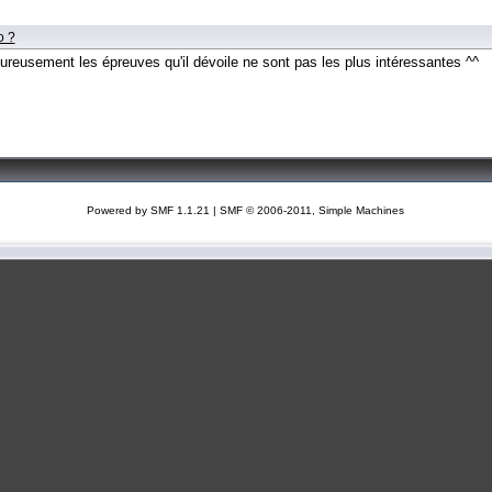
o ?
ureusement les épreuves qu'il dévoile ne sont pas les plus intéressantes ^^
Powered by SMF 1.1.21
|
SMF © 2006-2011, Simple Machines