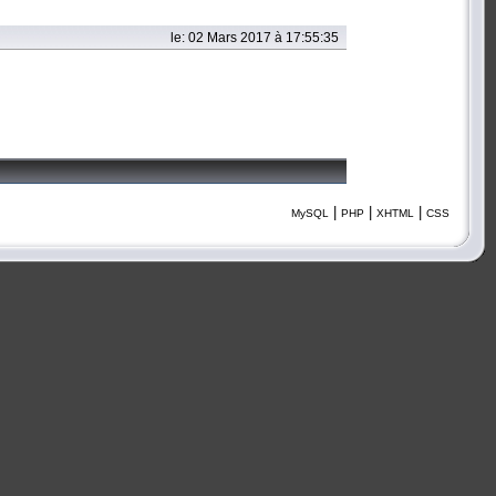
le: 02 Mars 2017 à 17:55:35
|
|
|
MySQL
PHP
XHTML
CSS