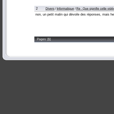
2
Divers
/
Informatique
/
Re : Que signifie cette vidé
non, un petit malin qui dévoile des réponses, mais he
Pages: [
1
]