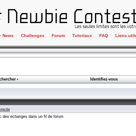
News
Challenges
Forum
Tutoriaux
FAQ
Liens util
Crackme
IRC
ClientSide
Newbi
Cryptographie
Liens
Forensics
chercher
Identifiez-vous
Parten
Hacking
Régle
Logique
Goodi
Programmation
micile
L'incu
Stéganographie
c des échanges dans un fil de forum
Wargame
Tous les challenges