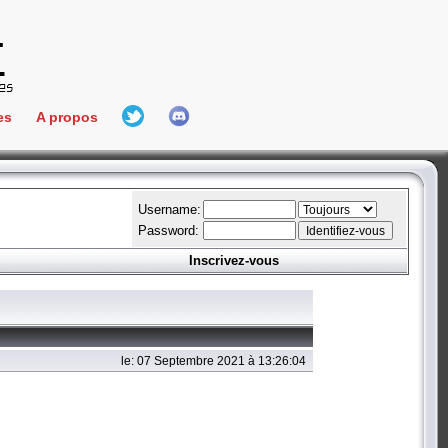
es
A propos
L'équipe
e Connect
Hall Of Fame
Username:
Password:
Inscrivez-vous
aires
ment
es
le: 07 Septembre 2021 à 13:26:04
bateur