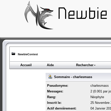
NewbieContest
Accueil
Aide
Rechercher
Sommaire - charlesmass
Pseudonyme:
charlesmass
Messages:
2 (0.001 par jo
Rang:
Néophyte
Inscrit le:
25 Novembre 
Actif dernièrement:
04 Janvier 20