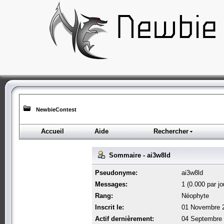
NewbieContest
Accueil
Aide
Rechercher
Sommaire - ai3w8ld
Pseudonyme:
ai3w8ld
Messages:
1 (0.000 par jo
Rang:
Néophyte
Inscrit le:
01 Novembre 2
Actif dernièrement:
04 Septembre 