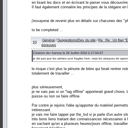
en lisant les docs et en écrivant le parser vous découvrirez
Il faut également connaitre les principes de la stégano en
j'essayerai de revenir plus en détails sur chacunes des "p
to be completed ...
Général
/
Suggestions/Dev. du site
/
Re : Re : Un flag "E
10
épreuves
Citation de: harvey le 29 Juillet 2016 à 17:54:57
je dis pas que les admins sont fragiles hein, mais les attaques de raptors
le risque c'est plus la pénurie de bière qui ferait rentre
totalement de travailler ...
plus sérieusement,
je ne sais pas si un "tag offline" apporterait grand chose,
puisse ou non se faire offline.
Par contre je rejoins l'idée qu'apporter du matériel permetta
intéressant.
je vais me faire tapper par the_lsd si je parle d'un autre
très bons liens traitant des connaissances nécessaires à l
en sachant qu'on a plusieurs heures/jours offline, travail