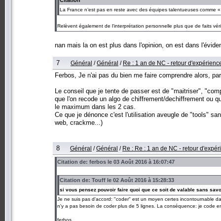
La France n’est pas en reste avec des équipes talentueuses comme « 0
Relèvent également de l'interprétation personnelle plus que de faits vér
nan mais la on est plus dans l'opinion, on est dans l'évid
7
Général
/
Général
/
Re : 1 an de NC - retour d'expérience
Ferbos, Je n'ai pas du bien me faire comprendre alors, 
Le conseil que je tente de passer est de "maitriser", "comp
que l'on recode un algo de chiffrement/dechiffrement ou qu'
le maximum dans les 2 cas.
Ce que je dénonce c'est l'utilisation aveugle de "tools" s
web, crackme...)
8
Général
/
Général
/
Re : Re : 1 an de NC - retour d'expér
Citation de: ferbos le 03 Août 2016 à 16:07:47
Citation de: Touff le 02 Août 2016 à 15:28:33
si vous pensez pouvoir faire quoi que ce soit de valable sans savo
Je ne suis pas d'accord: "coder" est un moyen certes incontournable dans 
n'y a pas besoin de coder plus de 5 lignes. La conséquence: je code en
ferbos