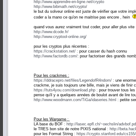
http://www.apprendre-en-ligne.net/crypto
http://www.bibmath.net/crypto/
le but du solveur online est juste de vérifier que votre im
coder a la mano ce qu'on ne maitrise pas encore , hein
quand vous aurez vraiment tout coder, pour aller plus vite 
http://www.dcode.fr/
http://www.cryptool-online.org/
pour les cryptos plus récentes :
https://crackstation.net/
: pour casser du hash connu
http://www.factordb.com/
: pour factoriser des grands nom
Pour les crackmes :
https://ddracepro.net/files/LegendofR4ndom/
: une enorme 
crackme, je suis toujours une bille, mais je viens de fini
https://tuts4you.com/download.php
: pour trouver tous les
pense qu'il y a quelques années de boulot avant de lire tou
http://www.woodmann.com/TiGa/idaseries.html
: petite se
Pour les Wargame :
LA base du BOF :
http://lasec.epfl.ch/~oechslin/advbof.pd
le TRES bon site de notre PIXIS national :
http://beta.ha
pour les Format String :
https://crypto.stanford.edu/cs155