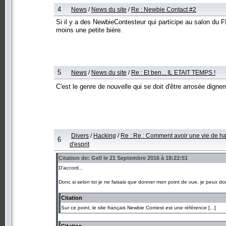
4
News
/
News du site
/
Re : Newbie Contact #2
Si il y a des NewbieContesteur qui participe au salon du FIC
moins une petite bière.
5
News
/
News du site
/
Re : Et ben... IL ETAIT TEMPS !
C'est le genre de nouvelle qui se doit d'être arrosée dign
Divers
/
Hacking
/
Re : Re : Comment avoir une vie de hac
6
d'esprit
Citation de: Ge0 le 21 Septembre 2016 à 18:22:51
D'accord...
Donc si selon toi je ne faisais que donner mon point de vue, je peux donc
Citation
Sur ce point, le site français Newbie Contest est une référence [...]
Citation