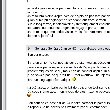
je ne dis pas qu'on ne peux rien faire si on ne sait pas c
raccourcis.
on résoudra pleins d'épreuves de crypto en passant par dc
qu'on aurait pu engranger en recodant tout from scratch.
sur le long terme, le fait d'avoir systématiquement cherch
démarche au début est largement regagné par la suite.
ça ne reste que ma petite vision, mais c'est vraiment le co
de rien aujourd'hui.
9
Général
/
Général
/
1 an de NC - retour d'expérience et p
Bonjour a tous,
Il y a un an je me connectais sur ce site, voulant découvr
j'avais une petite expérience en dev de l'époque de mes é
problématiques de sécu, mais rien de concret depuis 10 a
je ne savais pas ce qu'était un Buffer overflow, une inje
était un language informatique
j'ai été assez emballé par le fait de trouver de tout sur le
Du coup même avec mon niveau de gros naze, je pouvais m'
L'objectif de ce post est de vous faire partager le parcours 
A l'époque je ne savais pas vraiment par ou commencer, j'