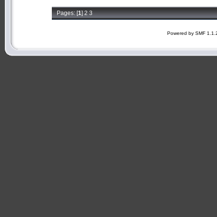
Pages: [
1
]
2
3
Powered by SMF 1.1.