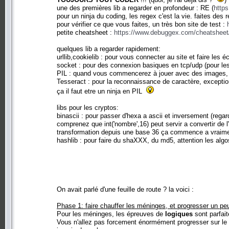
une des premières lib a regarder en profondeur : RE (
https
pour un ninja du coding, les regex c'est la vie. faites des
pour vérifier ce que vous faites, un très bon site de test :
petite cheatsheet :
https://www.debuggex.com/cheatsheet
quelques lib a regarder rapidement:
urllib,cookielib : pour vous connecter au site et faire les
socket : pour des connexion basiques en tcp/udp (pour les
PIL : quand vous commencerez à jouer avec des images, P
Tesseract : pour la reconnaissance de caractère, exception
ça il faut etre un ninja en PIL
libs pour les cryptos:
binascii : pour passer d'hexa a ascii et inversement (regarde
comprenez que int('nombre',16) peut servir a convertir de l
transformation depuis une base 36 ça commence a vraiment
hashlib : pour faire du shaXXX, du md5, attention les algos
On avait parlé d'une feuille de route ? la voici :
Phase 1: faire chauffer les méninges, et progresser un pe
Pour les méninges, les épreuves de
logiques
sont parfait
Vous n'allez pas forcement énormément progresser sur le p