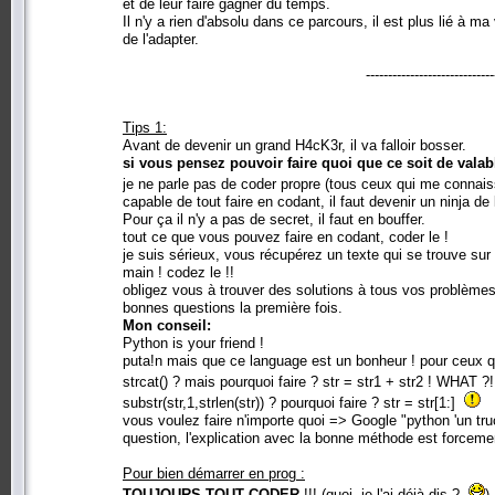
et de leur faire gagner du temps.
Il n'y a rien d'absolu dans ce parcours, il est plus lié à m
de l'adapter.
-----------------------------
Tips 1:
Avant de devenir un grand H4cK3r, il va falloir bosser.
si vous pensez pouvoir faire quoi que ce soit de valab
je ne parle pas de coder propre (tous ceux qui me connai
capable de tout faire en codant, il faut devenir un ninja de
Pour ça il n'y a pas de secret, il faut en bouffer.
tout ce que vous pouvez faire en codant, coder le !
je suis sérieux, vous récupérez un texte qui se trouve sur 
main ! codez le !!
obligez vous à trouver des solutions à tous vos problèmes,
bonnes questions la première fois.
Mon conseil:
Python is your friend !
puta!n mais que ce language est un bonheur ! pour ceux q
strcat() ? mais pourquoi faire ? str = str1 + str2 ! WHAT ?
substr(str,1,strlen(str)) ? pourquoi faire ? str = str[1:]
vous voulez faire n'importe quoi => Google "python 'un tru
question, l'explication avec la bonne méthode est forceme
Pour bien démarrer en prog :
TOUJOURS TOUT CODER
!!! (quoi, je l'ai déjà dis ?
)