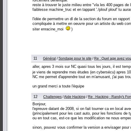
forcement bénéfique.
reste à trouver le juste milieu entre "vla les 400 pages de
faiblesse machine_truc et en tappant './plouf plouf' tu auras
l'idée de permettre un dl de la section du forum en rappor
compliquée à mettre en oeuvre pour un artiste du web comm
siter enracine_moi
)
11
Général
/
Sondage pour le site
/
Re : Quel age avez vou
aller, apres 3 mois sur NC quasi tous les jours, il est te
je viens de reprendre mes études (en cybersécu) apres 10
NC me permet d'apprendre tout en m'amusant, j'ai pas tro
un grand merci a toute l'équipe
12
Challenges
/
Aide Hacking
/
Re : Hacking - Randy's Fo
Bonjour,
l'epreuve datant de 2008, si on fait tourner ca en local a
(principalement pour les cast auto, pour les fonctions de ty
ou en tout cas, est-ce que les modification ne nous empech
sinon, pouvez vous confirmer la version a envisager pour 