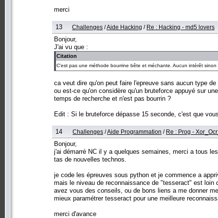
merci
13
Challenges
/
Aide Hacking
/
Re : Hacking - md5 lovers
Bonjour,
J'ai vu que :
Citation
C'est pas une méthode bourrine bête et méchante. Aucun intérêt sinon
ca veut dire qu'on peut faire l'epreuve sans aucun type de
ou est-ce qu'on considère qu'un bruteforce appuyé sur une
temps de recherche et n'est pas bourrin ?
Edit : Si le bruteforce dépasse 15 seconde, c'est que vou
14
Challenges
/
Aide Programmation
/
Re : Prog - Xor_Ocr
Bonjour,
j'ai démarré NC il y a quelques semaines, merci a tous le
tas de nouvelles technos.
je code les épreuves sous python et je commence a apprivoi
mais le niveau de reconnaissance de "tesseract" est loin d
avez vous des conseils, ou de bons liens a me donner me
mieux paramétrer tesseract pour une meilleure reconnais
merci d'avance