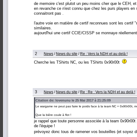
de memoire c'est plutot un peu moins cher que le CEH, et
en revanche ce n'est connu que chez les purs players en se
connaitront pas .
l'autre voie en matière de certif reconnues sont les certi
similaires.
aujourd'hui une certif CCIE/CISSP se monnaye réellement
2
News
/
News du site
/
Re : Vers la NDH et au delà !
Cherche les TShirts NC, ou les TShirts 0x90r00t
3
News
/
News du site
/
Re : Re : Vers la NDH et au delà !
Citation de: lovenunu le 25 Mai 2017 à 21:25:09
Le wargame ne peut pas faire le poids face à la team NC + 0x90r00t, m
Que la bière coule à flot !
je rappel que toute personne associée à la team 0x90r00t
de l'équipe !
prévoyez donc tous de ramener vos bouteilles (et soyez di