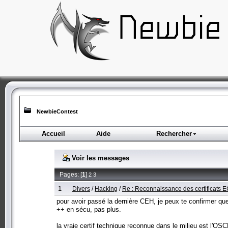
NewbieContest
Accueil
Aide
Rechercher
Voir les messages
Pages: [
1
]
2
3
1
Divers
/
Hacking
/
Re : Reconnaissance des certificats 
pour avoir passé la dernière CEH, je peux te confirmer que
++ en sécu, pas plus.
la vraie certif technique reconnue dans le milieu est l'OS