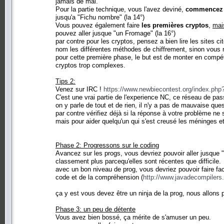
jamais de mal.
Pour la partie technique, vous l'avez deviné,
commencez p
jusqu'a "Fichu nombre" (la 14°)
Vous pouvez également faire
les premières cryptos
,
mai
pouvez aller jusque "un Fromage" (la 16°)
par contre pour les cryptos, pensez a bien lire les sites c
nom les différentes méthodes de chiffrement, sinon vous n
pour cette première phase, le but est de monter en compét
cryptos trop complexes.
Tips 2:
Venez sur IRC !
https://www.newbiecontest.org/index.php
C'est une vrai partie de l'experience NC, ce réseau de pass
on y parle de tout et de rien, il n'y a pas de mauvaise que
par contre vérifiez déjà si la réponse à votre problème ne 
mais pour aider quelqu'un qui s'est creusé les méninges et 
Phase 2: Progressons sur le coding
Avancez sur les progs, vous devriez pouvoir aller jusque "
classement plus parcequ'elles sont récentes que difficile.
avec un bon niveau de prog, vous devriez pouvoir faire fac
code et de la compréhension (
http://www.javadecompilers
ça y est vous devez être un ninja de la prog, nous allons
Phase 3: un peu de détente
Vous avez bien bossé, ça mérite de s'amuser un peu.