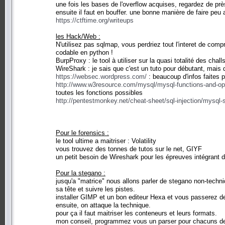
une fois les bases de l'overflow acquises, regardez de p
ensuite il faut en bouffer. une bonne manière de faire peu 
https://ctftime.org/writeups
les Hack/Web :
N'utilisez pas sqlmap, vous perdriez tout l'interet de co
codable en python !
BurpProxy : le tool à utiliser sur la quasi totalité des chall
WireShark : je sais que c'est un tuto pour débutant, mais
https://websec.wordpress.com/
: beaucoup d'infos faites 
http://www.w3resource.com/mysql/mysql-functions-and-op
toutes les fonctions possibles
http://pentestmonkey.net/cheat-sheet/sql-injection/mysql-s
Pour le forensics :
le tool ultime a maitriser : Volatility
vous trouvez des tonnes de tutos sur le net, GIYF
un petit besoin de Wireshark pour les épreuves intégrant 
Pour la stegano :
jusqu'a "matrice" nous allons parler de stegano non-techniq
sa tête et suivre les pistes.
installer GIMP et un bon editeur Hexa et vous passerez d
ensuite, on attaque la technique.
pour ça il faut maitriser les conteneurs et leurs formats.
mon conseil, programmez vous un parser pour chacuns 