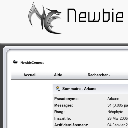
NewbieContest
Accueil
Aide
Rechercher
Sommaire - Arkane
Pseudonyme:
Arkane
Messages:
34 (0.005 par
Rang:
Néophyte
Inscrit le:
29 Mai 2006
Actif dernièrement:
04 Janvier 