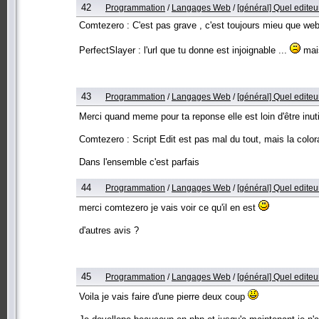
42
Programmation
/
Langages Web
/
[général] Quel editeu
Comtezero : C'est pas grave , c'est toujours mieu que webe
PerfectSlayer : l'url que tu donne est injoignable ...
mais
43
Programmation
/
Langages Web
/
[général] Quel editeu
Merci quand meme pour ta reponse elle est loin d'être inut
Comtezero : Script Edit est pas mal du tout, mais la colorat
Dans l'ensemble c'est parfais
44
Programmation
/
Langages Web
/
[général] Quel editeu
merci comtezero je vais voir ce qu'il en est
d'autres avis ?
45
Programmation
/
Langages Web
/
[général] Quel editeu
Voila je vais faire d'une pierre deux coup