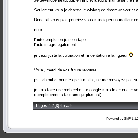
Je devellope beaucoup en php et jusqu'a maintenant je n'
Seulement voila je deteste le wisiwig de dreamweaver et w
Donc s'il vous plait pourriez vous m'indiquer un meilleur e
note:
l'autocompletion je m'en tape
l'aide integré egalement
je veux juste la coloration et l'indentation a la rigueur
Voila , merci de vos future reponse
ps : ah oui et pour les petit malin , ne me renvoyez pas su
je sais faire une recherche sur google mais la ce que je v
(completements fausses qui plus est)
Pages:
1
2
[
3
]
4
5
...
9
Powered by SMF 1.1.