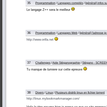
35
Programmation
/
Langages compilés
/
[général] infos s
Le langage Z++ sera le meilleur
36
Programmation
/
Langages Web
/
[général] l'adresse ip
http://www.orilla.net
37
Challenges
/
Aide Stéganographie
/
Stégano - SCREE
Tu manque de
lumiere
sur cette epreuve
38
Divers
/
Linux
/
Plusieurs distrib linux en fichier torrent
http://linux.mybookmarkmanager.com/
Voila le titre resume bien je pense ce que ce site propose