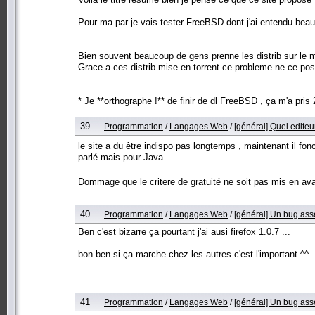
Pour ma par je vais tester FreeBSD dont j'ai entendu bea
Bien souvent beaucoup de gens prenne les distrib sur le 
Grace a ces distrib mise en torrent ce probleme ne ce pose
* Je **orthographe !** de finir de dl FreeBSD , ça m'a pris
39
Programmation
/
Langages Web
/
[général] Quel editeu
le site a du être indispo pas longtemps , maintenant il fo
parlé mais pour Java.
Dommage que le critere de gratuité ne soit pas mis en av
40
Programmation
/
Langages Web
/
[général] Un bug ass
Ben c'est bizarre ça pourtant j'ai ausi firefox 1.0.7 ...
bon ben si ça marche chez les autres c'est l'important ^^
41
Programmation
/
Langages Web
/
[général] Un bug ass