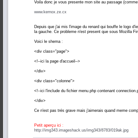
Voila donc je vous presente mon site au passage (comme s'
www.kernox.ze.cx
Depuis que j'ai mis l'image du renard qui bouffe le logo d'
la gauche. Ce probleme n'est present que sous Mozilla Fire
Voici le shema :
<div class="page">
<!--ici la page d'accueil-->
</div>
<div class="colonne">
<!--ici l'include du fichier menu.php contenant connection.
</div>
Ce n'est pas trés grave mais j'aimerais quand meme comp
Petit aperçu ici :
http://img343.imageshack.us/img343/8783/019ak.jpg