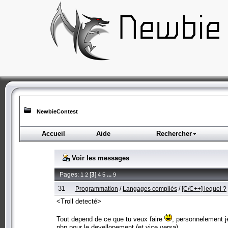
NewbieContest
Accueil
Aide
Rechercher
Voir les messages
Pages:
[
3
]
...
1
2
4
5
9
31
Programmation
/
Langages compilés
/
[C/C++] lequel ?
<Troll detecté>
Tout depend de ce que tu veux faire
, personnelement je
php pour le devellopement (et vice versa).