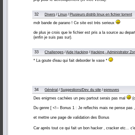
32
Divers
/
Linux
/
Plusieurs distrib linux en fichier torrent
mdr bande de parano ! Ce site est trés serieux
de plus je crois que le fichier est pris a la source au depar
(enfin je suis pas sur).
33
Challenges
/
Aide Hacking
/
Hacking - Administrator Zo
* La goute d'eau qui fait deborder le vase *
34
Général
/
Suggestions/Dev. du site
/
epreuves
Des enigmes cachées un peu partout serais pas mal
(d
Du genre [ <!-- Bonus 1 : Je reflechis mais ne pense pas , q
et mettre une page de validation des Bonus
Car aprés tout ce qui fait un bon hacker , cracker etc... c