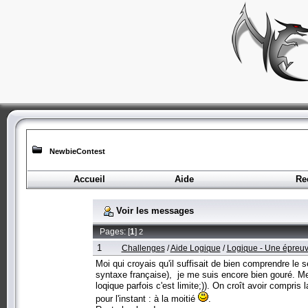
NewbieContest
Accueil
Aide
Re
Voir les messages
Pages: [
1
]
2
1
Challenges
/
Aide Logique
/
Logique - Une épreu
Moi qui croyais qu'il suffisait de bien comprendre le
syntaxe française), je me suis encore bien gouré. Mer
loqique parfois c'est limite;)). On croît avoir compris 
pour l'instant : à la moitié
.