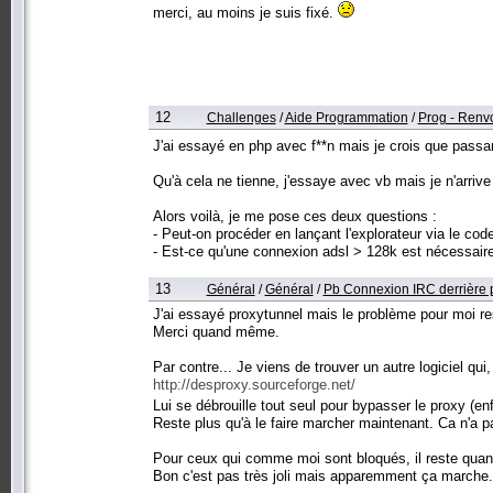
merci, au moins je suis fixé.
12
Challenges
/
Aide Programmation
/
Prog - Renv
J'ai essayé en php avec f**n mais je crois que passa
Qu'à cela ne tienne, j'essaye avec vb mais je n'arrive
Alors voilà, je me pose ces deux questions :
- Peut-on procéder en lançant l'explorateur via le code
- Est-ce qu'une connexion adsl > 128k est nécessaire
13
Général
/
Général
/
Pb Connexion IRC derrière pr
J'ai essayé proxytunnel mais le problème pour moi re
Merci quand même.
Par contre... Je viens de trouver un autre logiciel qui
http://desproxy.sourceforge.net/
Lui se débrouille tout seul pour bypasser le proxy (enfi
Reste plus qu'à le faire marcher maintenant. Ca n'a pa
Pour ceux qui comme moi sont bloqués, il reste quand
Bon c'est pas très joli mais apparemment ça marche.