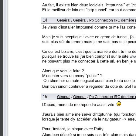
Au fait, il existe bien deux logiciels "httptunnel" et "ht
Et le meilleur de loin est "http-tunnel" car tout comme 
14
Général
/
Général
/
Pb Connexion IRC derrière pr
Je viens d'installer httptunnel comme tu me l'as conseil
Mais je suis sceptique : avec ce genre de tunnel, j'ai
suis plus sûr du terme) mais je ne sais pas si je peux
Ce qui est bizarre, c'est que la manière dont tu me dé
puisqu'il se trouve (si j'ai bien compris) sur le site
www
ne pouvant plus me connecter à cette url, eh ben je 
Alors que vais-je faire ?
M'orienter vers un proxy "public" ?
Ou chercher un autre logiciel aussi bien foutu que le
Bon bah sinon continuer à regarder du côté du SSH
15
Général
/
Général
/
Pb Connexion IRC derrière pr
D'abord, merci de me répondre aussi vite.
J'aurais bien aimé me servir d'httptunnel (qui fonction
lorsque je tente d'y accéder via le navigateur => erre
Pour l'instant, je bloque avec Putty.
Alors bon désolé si je ne suis pas très clair mais da