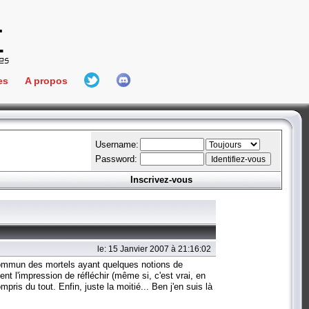
es
A propos
L'équipe
e Connect
Hall Of Fame
Username:
Password:
Inscrivez-vous
aires
ment
es
le: 15 Janvier 2007 à 21:16:02
bateur
le commun des mortels ayant quelques notions de
t l'impression de réfléchir (même si, c'est vrai, en
pris du tout. Enfin, juste la moitié... Ben j'en suis là