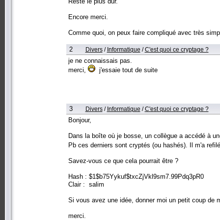
Reste le plus dur.
Encore merci.
Comme quoi, on peux faire compliqué avec très simp
2
Divers
/
Informatique
/
C'est quoi ce cryptage ?
je ne connaissais pas.
merci,
j'essaie tout de suite
3
Divers
/
Informatique
/
C'est quoi ce cryptage ?
Bonjour,
Dans la boîte où je bosse, un collègue a accédé à u
Pb ces derniers sont cryptés (ou hashés). Il m'a refil
Savez-vous ce que cela pourrait être ?
Hash : $1$b75Yykuf$txcZjVkl9sm7.99Pdq3pR0
Clair : salim
Si vous avez une idée, donner moi un petit coup de 
merci.