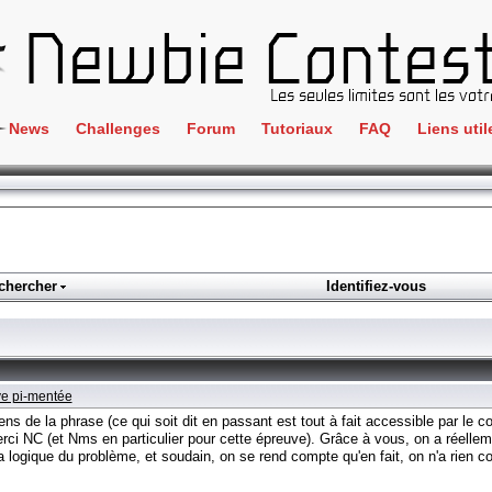
News
Challenges
Forum
Tutoriaux
FAQ
Liens util
Crackme
IRC
ClientSide
Newbi
Cryptographie
Liens
Forensics
chercher
Identifiez-vous
Parten
Hacking
Régle
Logique
Goodi
Programmation
ve pi-mentée
L'incu
Stéganographie
 sens de la phrase (ce qui soit dit en passant est tout à fait accessible par 
ci NC (et Nms en particulier pour cette épreuve). Grâce à vous, on a réellemen
Wargame
la logique du problème, et soudain, on se rend compte qu'en fait, on n'a rien com
Tous les challenges