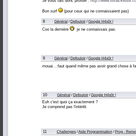
Je vous fais donc profiter :
http://www.titihackeuse.c
Bon surf
(pour ceux qui ne connaissaient pas)
8
Général
/
Defouloir
/
Google H4x0r !
Coo la dernière
je ne connaissais pas.
9
Général
/
Defouloir
/
Google H4x0r !
mouai...:faut quand même pas avoir grand chose à fa
10
Général
/
Defouloir
/
Google H4x0r !
Euh c'est quoi ça exactement ?
Je comprend pas l'intérêt.
11
Challenges
/
Aide Programmation
/
Prog - Renvo