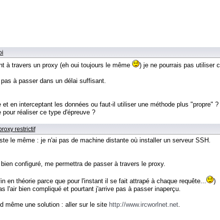
oi
nt à travers un proxy (eh oui toujours le même
) je ne pourrais pas utiliser
 pas à passer dans un délai suffisant.
 et en interceptant les données ou faut-il utiliser une méthode plus "propre" ?
 pour réaliser ce type d'épreuve ?
oxy restrictif
ste le même : je n'ai pas de machine distante où installer un serveur SSH.
, bien configuré, me permettra de passer à travers le proxy.
n en théorie parce que pour l'instant il se fait attrapé à chaque requête...
)
s l'air bien compliqué et pourtant j'arrive pas à passer inaperçu.
 même une solution : aller sur le site
http://www.ircworlnet.net
.