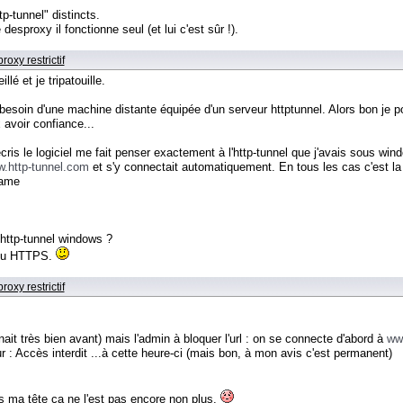
tp-tunnel" distincts.
desproxy il fonctionne seul (et lui c'est sûr !).
oxy restrictif
lé et je tripatouille.
 besoin d'une machine distante équipée d'un serveur httptunnel. Alors bon je po
 avoir confiance...
cris le logiciel me fait penser exactement à l'http-tunnel que j'avais sous wind
.http-tunnel.com
et s'y connectait automatiquement. En tous les cas c'est la 
rame
 http-tunnel windows ?
 ou HTTPS.
oxy restrictif
nait très bien avant) mais l'admin à bloquer l'url : on se connecte d'abord à
ww
ur : Accès interdit ...à cette heure-ci (mais bon, à mon avis c'est permanent)
ns ma tête ça ne l'est pas encore non plus.