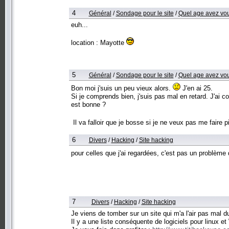
4
Général
/
Sondage pour le site
/
Quel age avez vo
euh...
location : Mayotte
5
Général
/
Sondage pour le site
/
Quel age avez vo
Bon moi j'suis un peu vieux alors.
J'en ai 25.
Si je comprends bien, j'suis pas mal en retard. J'ai co
est bonne ?
Il va falloir que je bosse si je ne veux pas me faire
6
Divers
/
Hacking
/
Site hacking
pour celles que j'ai regardées, c'est pas un problème 
7
Divers
/
Hacking
/
Site hacking
Je viens de tomber sur un site qui m'a l'air pas mal 
Il y a une liste conséquente de logiciels pour linux e