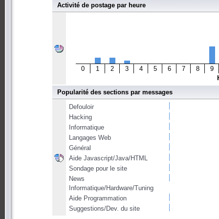
Activité de postage par heure
0
1
2
3
4
5
6
7
8
9
Popularité des sections par messages
Defouloir
Hacking
Informatique
Langages Web
Général
Aide Javascript/Java/HTML
Sondage pour le site
News
Informatique/Hardware/Tuning
Aide Programmation
Suggestions/Dev. du site