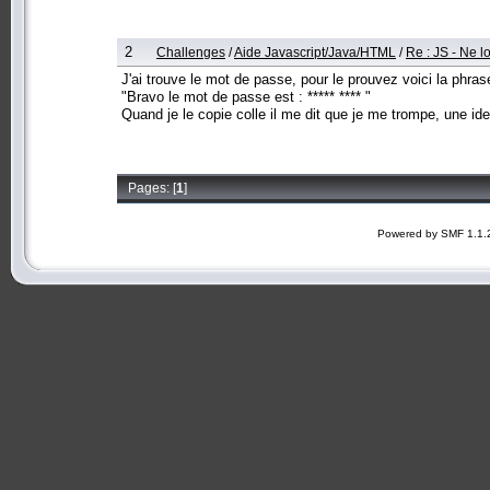
2
Challenges
/
Aide Javascript/Java/HTML
/
Re : JS - Ne 
J'ai trouve le mot de passe, pour le prouvez voici la phras
"Bravo le mot de passe est : ***** **** "
Quand je le copie colle il me dit que je me trompe, une id
Pages: [
1
]
Powered by SMF 1.1.