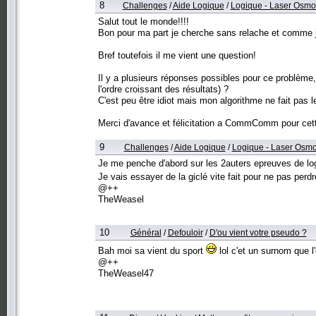
8
Challenges
/
Aide Logique
/
Logique - Laser Osmo
Salut tout le monde!!!!
Bon pour ma part je cherche sans relache et comme je 
Bref toutefois il me vient une question!
Il y a plusieurs réponses possibles pour ce problème, 
l'ordre croissant des résultats) ?
C'est peu être idiot mais mon algorithme ne fait pas 
Merci d'avance et félicitation a CommComm pour cett
9
Challenges
/
Aide Logique
/
Logique - Laser Osmo
Je me penche d'abord sur les 2auters epreuves de log
Je vais essayer de la giclé vite fait pour ne pas perdr
@++
TheWeasel
10
Général
/
Defouloir
/
D'ou vient votre pseudo ?
Bah moi sa vient du sport
lol c'et un surnom que l
@++
TheWeasel47