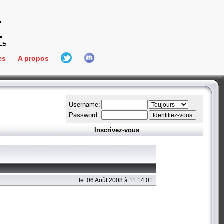
es
A propos
L'équipe
e Connect
Hall Of Fame
Username:
Password:
Inscrivez-vous
aires
ment
es
le: 06 Août 2008 à 11:14:01
bateur