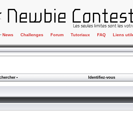
News
Challenges
Forum
Tutoriaux
FAQ
Liens util
Crackme
IRC
ClientSide
Newbi
Cryptographie
Liens
Forensics
chercher
Identifiez-vous
Parten
Hacking
Régle
Logique
Goodi
Programmation
L'incu
Stéganographie
Wargame
Tous les challenges