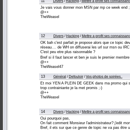
11
Divers
/
Hacking
/
Mettre a profit ses connaissanc
Je vais vous donner mon MSN par mp ce week end ;
@++
TheWeasel
12
Divers
/
Hacking
/
Mettre a profit ses connaissan
OK bah c'est parfait je propose alors que ce topic d
réseau.... de WH on diffuserai les url sur msn ou IRC a
C'est peu etre plus raisonnable ?
Bref si il faut lancer et ben je suis le premier membr
@++
TheWeasel47
13
Général
/
Defouloir
/
Vos photos de soirées..
Et moi YEN A PLEIN DE GEEK dans ma promo qui savent
trop contrainiante je la met promis ;-)
@++
TheWeasel
14
Divers
/
Hacking
/
Mettre a profit ses connaissan
Oui pourquoi pas,
On fait comment Monsieur l'administrateur? j'edit mon
Bref, il ets sur que ce genre de topic ne va pas êtr