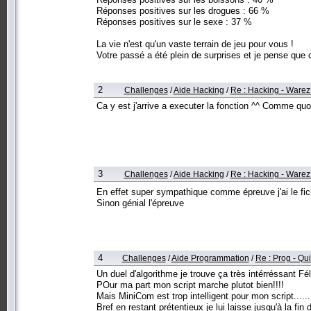
Réponses positives sur les drogues : 66 %
Réponses positives sur le sexe : 37 %
La vie n'est qu'un vaste terrain de jeu pour vous !
Votre passé a été plein de surprises et je pense que ce 
2
Challenges
/
Aide Hacking
/
Re : Hacking - Ware
Ca y est j'arrive a executer la fonction ^^ Comme quoi 
3
Challenges
/
Aide Hacking
/
Re : Hacking - Ware
En effet super sympathique comme épreuve j'ai le fichie
Sinon génial l'épreuve
4
Challenges
/
Aide Programmation
/
Re : Prog - Qui
Un duel d'algorithme je trouve ça très intérréssant 
POur ma part mon script marche plutot bien!!!!
Mais MiniCom est trop intelligent pour mon script....
Bref en restant prétentieux je lui laisse jusqu'à la fin 