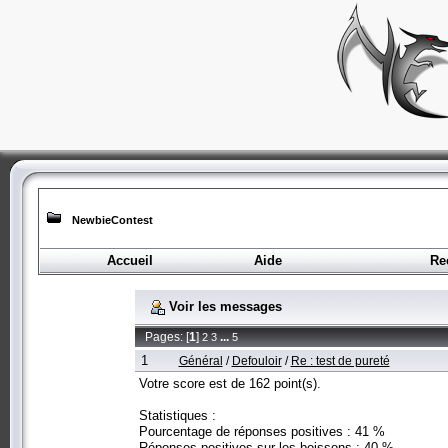
NewbieContest
Accueil
Aide
Re
Voir les messages
Pages: [
1
]
...
2
3
5
1
Général
/
Defouloir
/
Re : test de pureté
Votre score est de 162 point(s).
Statistiques :
Pourcentage de réponses positives : 41 %
Réponses positives sur les boissons : 40 %