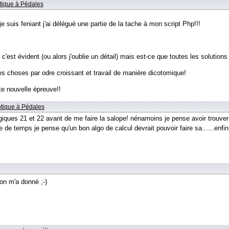
tique à Pédales
suis feniant j'ai délégué une partie de la tache à mon script Php!!!
c'est évident (ou alors j'oublie un détail) mais est-ce que toutes les solutio
les choses par odre croissant et travail de manière dicotomique!
e nouvelle épreuve!!
tique à Pédales
iques 21 et 22 avant de me faire la salope! nénamoins je pense avoir trouver
e de temps je pense qu'un bon algo de calcul devrait pouvoir faire sa......enfin
'on m'a donné ;-)