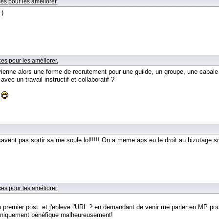
es pour les améliorer.
-)
ces pour les améliorer.
evienne alors une forme de recrutement pour une guilde, un groupe, une caba
vec un travail instructif et collaboratif ?
e
 pas sortir sa me soule lol!!!!! On a meme aps eu le droit au bizutage snif
ces pour les améliorer.
 premier post et j'enleve l'URL ? en demandant de venir me parler en MP pour
e uniquement bénéfique malheureusement!