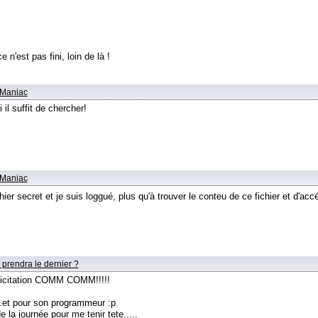
n'est pas fini, loin de là !
zManiac
il suffit de chercher!
zManiac
r secret et je suis loggué, plus qu'à trouver le conteu de ce fichier et d'accéde
 prendra le dernier ?
Félicitation COMM COMM!!!!!
...et pour son programmeur :p
de la journée pour me tenir tete.....