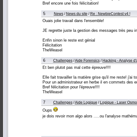
Bref encore une fois félicitation!
5
News
/
News du site
/
Re : NewbieContest v4 !
Ouais jolie travail dans l'ensemble!
JE regrette juste la gestion des messages très peu int
Enfin sinon le reste est génial
Félicitation
TheWeasel
6
Challenges
/
Aide Forensics
/
Hacking - Analyse d'
Et ben plutot pas mal cette épreuve!!!!
Elle fait travailler la matière grise qu'il me reste! j'
Pour un administrateur en herbe il en commets des er
Bref félicitation pour l'épreuve!!!!
TheWeasel
7
Challenges
/
Aide Logique
/
Logique - Laser Osmo
Oups
je dois revoir mon algo alors .....ou l'analyse mathéma