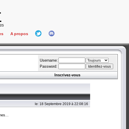
es
A propos
L'équipe
e Connect
Hall Of Fame
Username:
Password:
Inscrivez-vous
aires
ment
es
le: 18 Septembre 2019 à 22:08:16
bateur
nes...