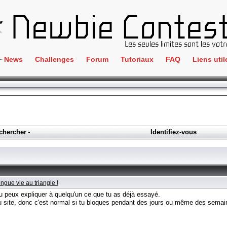
News
Challenges
Forum
Tutoriaux
FAQ
Liens util
Crackme
IRC
ClientSide
Newbi
Cryptographie
Liens
Forensics
chercher
Identifiez-vous
Parten
Hacking
Régle
Logique
Goodi
Programmation
ngue vie au triangle !
L'incu
Stéganographie
u peux expliquer à quelqu'un ce que tu as déjà essayé.
du site, donc c'est normal si tu bloques pendant des jours ou même des semai
Wargame
Tous les challenges