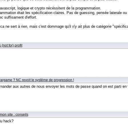
vascript, logique et crypto nécéssitent de la programmation.
ammation était les spécification claires. Pas de guessing, pensée laterale ou b
c suffisament d'effort.
ca ne sert à rien, mais c'est dommage qu'il n'y ait plus de catégorie "spécifica
(not for) profit
wargame ? NC revoit le système de progression !
demander aux autres de nous envoyer les mots de passe quand on est parti en
mon site : conseils
du hack?