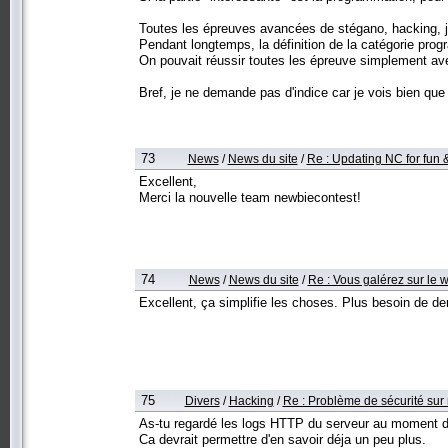
Toutes les épreuves avancées de stégano, hacking, ja
Pendant longtemps, la définition de la catégorie progr
On pouvait réussir toutes les épreuve simplement ave
Bref, je ne demande pas d'indice car je vois bien que 
73
News
/
News du site
/
Re : Updating NC for fun & 
Excellent,
Merci la nouvelle team newbiecontest!
74
News
/
News du site
/
Re : Vous galérez sur le 
Excellent, ça simplifie les choses. Plus besoin de 
75
Divers
/
Hacking
/
Re : Problème de sécurité sur 
As-tu regardé les logs HTTP du serveur au moment 
Ca devrait permettre d'en savoir déja un peu plus.