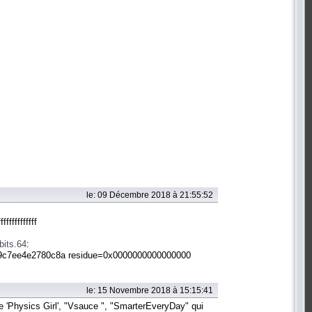
le: 09 Décembre 2018 à 21:55:52
ffffffffff
bits.64
:
b9c7ee4e2780c8a residue=0x0000000000000000
le: 15 Novembre 2018 à 15:15:41
e 'Physics Girl', "Vsauce ", "SmarterEveryDay" qui