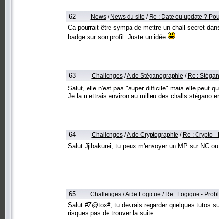
62
News
/
News du site
/
Re : Date ou update ? Pou
Ca pourrait être sympa de mettre un chall secret dans l
badge sur son profil. Juste un idée
63
Challenges
/
Aide Stéganographie
/
Re : Stéga
Salut, elle n'est pas "super difficile" mais elle peut 
Je la mettrais environ au milleu des challs stégano en
64
Challenges
/
Aide Cryptographie
/
Re : Crypto - 
Salut Jjibakurei, tu peux m'envoyer un MP sur NC ou
65
Challenges
/
Aide Logique
/
Re : Logique - Prob
Salut #Z@tox#, tu devrais regarder quelques tutos sur
risques pas de trouver la suite.