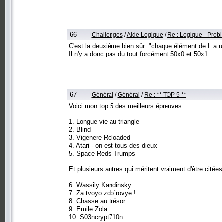
66
Challenges
/
Aide Logique
/
Re : Logique - Prob
C'est la deuxième bien sûr: "chaque élément de L a u
Il n'y a donc pas du tout forcément 50x0 et 50x1
67
Général
/
Général
/
Re : ** TOP 5 **
Voici mon top 5 des meilleurs épreuves:
1. Longue vie au triangle
2. Blind
3. Vigenere Reloaded
4. Atari - on est tous des dieux
5. Space Reds Trumps
Et plusieurs autres qui méritent vraiment d'être citées
6. Wassily Kandinsky
7. Za tvoyo zdo´rovye !
8. Chasse au trésor
9. Emile Zola
10. S03ncrypt710n