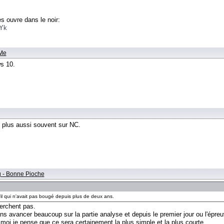
:
 ouvre dans le noir:
3Yk
FMe
s 10.
 plus aussi souvent sur NC.
g - Bonne Pioche
fil qui n'avait pas bougé depuis plus de deux ans.
erchent pas.
s avancer beaucoup sur la partie analyse et depuis le premier jour ou l'épreu
 moi je pense que ce sera certainement la plus simple et la plus courte.