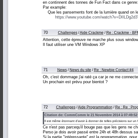
en continnent des tonnes de Fun Fact dans ce genre
Par example:
Que les pansements font de la lumière quand on les
https://www.youtube.com/watch?v=DIILDg2d
70
Challenges
/
Aide Crackme
/
Re : Crackme - B
Attention, cette épreuve ne marche plus sous window
Il faut utiliser une VM Windows XP
71
News
/
News du site
/
Re : Newbie Contact #4
Oh, c'est dommage j'ai raté ça car je ne me connecte
Un prochain est prévu pour bientot ?
72
Challenges
/
Aide Programmation
/
Re : Re : Pro
Citation de: CommComm le 21 Novembre 2014 à 07:49:52
Il est même étonnant d'avoir à donner de telles précisions sur un 
Ce n'est pas parcequ'il bouge pas que les gens ne ch
Perso je dois avoir passé entre 24h et 48h dessus san
Si la partie "intéressante" est la programmation, pour