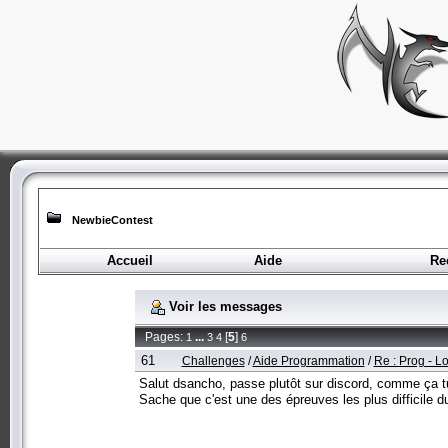
NewbieContest
Accueil
Aide
Re
Voir les messages
Pages:
...
[
5
]
1
3
4
6
61
Challenges
/
Aide Programmation
/
Re : Prog - Lo
Salut dsancho, passe plutôt sur discord, comme ça t
Sache que c'est une des épreuves les plus difficile 