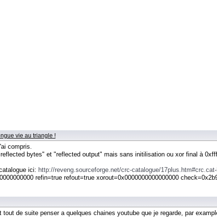
ngue vie au triangle !
'ai compris.
ected bytes" et "reflected output" mais sans initilisation ou xor final à 0xffffff
catalogue ici:
http://reveng.sourceforge.net/crc-catalogue/17plus.htm#crc.cat-
000000000 refin=true refout=true xorout=0x0000000000000000 check=0x2
it tout de suite penser a quelques chaines youtube que je regarde, par exampl