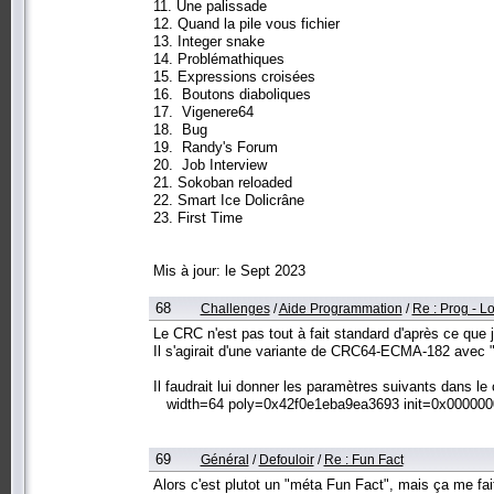
11. Une palissade
12. Quand la pile vous fichier
13. Integer snake
14. Problémathiques
15. Expressions croisées
16. Boutons diaboliques
17. Vigenere64
18. Bug
19. Randy's Forum
20. Job Interview
21. Sokoban reloaded
22. Smart Ice Dolicrâne
23. First Time
Mis à jour: le Sept 2023
68
Challenges
/
Aide Programmation
/
Re : Prog - Lo
Le CRC n'est pas tout à fait standard d'après ce que j
Il s'agirait d'une variante de CRC64-ECMA-182 avec "refl
Il faudrait lui donner les paramètres suivants dans le 
width=64 poly=0x42f0e1eba9ea3693 init=0x0000000
69
Général
/
Defouloir
/
Re : Fun Fact
Alors c'est plutot un "méta Fun Fact", mais ça me fa