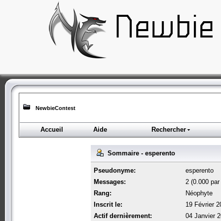
NewbieContest
Accueil
Aide
Rechercher
Sommaire - esperento
Pseudonyme:
esperento
Messages:
2 (0.000 par 
Rang:
Néophyte
Inscrit le:
19 Février 2
Actif dernièrement:
04 Janvier 