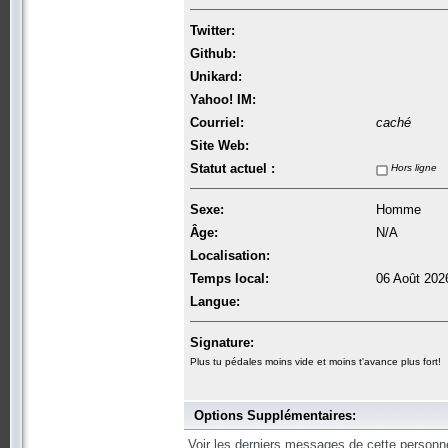
Twitter:
Github:
Unikard:
Yahoo! IM:
Courriel:
caché
Site Web:
Statut actuel :
Hors ligne
Sexe:
Homme
Âge:
N/A
Localisation:
Temps local:
06 Août 202
Langue:
Signature:
Plus tu pédales moins vide et moins t'avance plus fort!
Options Supplémentaires:
Voir les derniers messages de cette personn