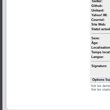
Twitter:
Github:
Unikard:
Yahoo! IM:
Courriel:
Site Web:
Statut actuel
Sexe:
Âge:
Localisation
Temps local
Langue:
Signature:
Options Su
Voir les dern
Voir les stat