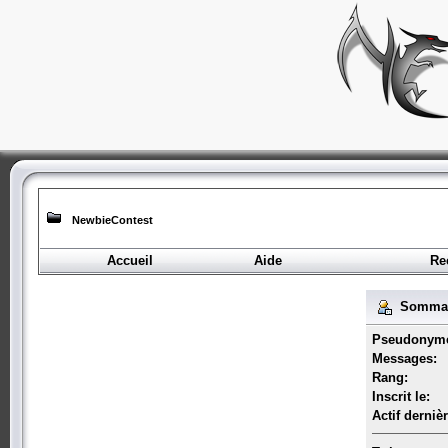
NewbieContest
Accueil
Aide
Re
Sommair
Pseudonym
Messages:
Rang:
Inscrit le:
Actif derniè