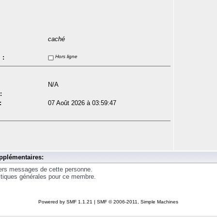
caché
 :
Hors ligne
N/A
:
:
07 Août 2026 à 03:59:47
pplémentaires:
iers messages de cette personne.
istiques générales pour ce membre.
Powered by SMF 1.1.21
|
SMF © 2006-2011, Simple Machines