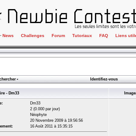
News
Challenges
Forum
Tutoriaux
FAQ
Liens util
Crackme
IRC
ClientSide
Newbi
Cryptographie
Liens
Forensics
chercher
Identifiez-vous
Parten
Hacking
Régle
e - Dm33
Image/
Logique
Goodi
e:
Dm33
Programmation
2 (0.000 par jour)
L'incu
Néophyte
Stéganographie
20 Novembre 2009 à 19:56:56
Wargame
rement:
16 Août 2011 à 15:35:15
Tous les challenges