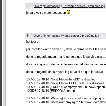
7
Divers
/
Informatique
/
Re : wamp server 2 probléme log
je vais voir , merci beaucoup
8
Divers
/
Informatique
/
wamp server 2 probléme log
bonjour ,
j'ai installez wamp server 2 , donc je démarre tout les ser
donc je regarde mysql , et je ne vois que le service n'est
donc je clique sur demarrer le service , et rien ne se passe
donc je regarde dans mysql log et voici ce que je trouve .
100503 17:48:10 [Note] Plugin 'InnoDB' is disabled.
100503 17:48:10 [Note] Plugin 'FEDERATED' is disabled.
100503 17:48:10 [ERROR] wampmysqld: unknown option '-
100503 17:48:10 [ERROR] Aborting
100503 17:48:10 [Warning] Forcing shutdown of 2 plugins
100503 17:48:10 [Note] wampmysqld: Shutdown complete