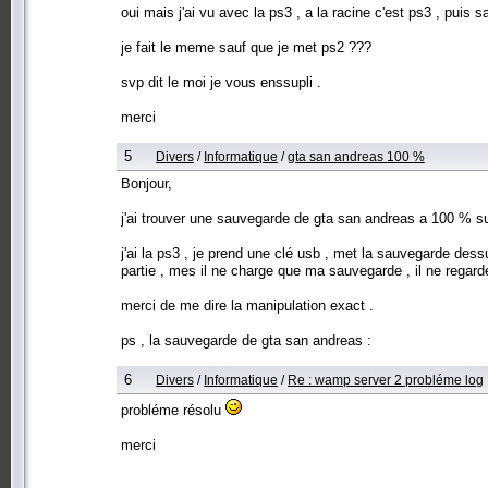
oui mais j'ai vu avec la ps3 , a la racine c'est ps3 , puis sa
je fait le meme sauf que je met ps2 ???
svp dit le moi je vous enssupli .
merci
5
Divers
/
Informatique
/
gta san andreas 100 %
Bonjour,
j'ai trouver une sauvegarde de gta san andreas a 100 % s
j'ai la ps3 , je prend une clé usb , met la sauvegarde dess
partie , mes il ne charge que ma sauvegarde , il ne regard
merci de me dire la manipulation exact .
ps , la sauvegarde de gta san andreas :
6
Divers
/
Informatique
/
Re : wamp server 2 probléme log
probléme résolu
merci