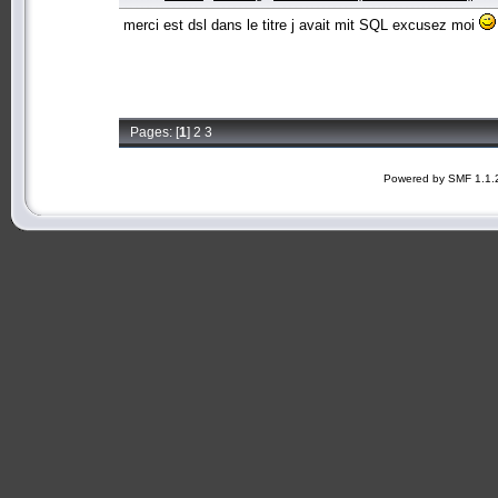
merci est dsl dans le titre j avait mit SQL excusez moi
Pages: [
1
]
2
3
Powered by SMF 1.1.