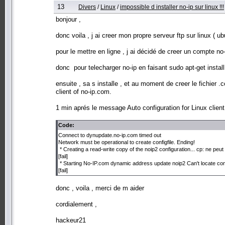
13
Divers
/
Linux
/
impossible d installer no-ip sur linux !!!
bonjour ,
donc voila , j ai creer mon propre serveur ftp sur linux ( ub
pour le mettre en ligne , j ai décidé de creer un compte no-
donc pour telecharger no-ip en faisant sudo apt-get install
ensuite , sa s installe , et au moment de creer le fichier .c
client of no-ip.com.
1 min aprés le message Auto configuration for Linux client o
Code:
Connect to dynupdate.no-ip.com timed out
Network must be operational to create configfile. Ending!
* Creating a read-write copy of the noip2 configuration... cp: ne peut 
[fail]
* Starting No-IP.com dynamic address update noip2 Can't locate configu
[fail]
donc , voila , merci de m aider
cordialement ,
hackeur21