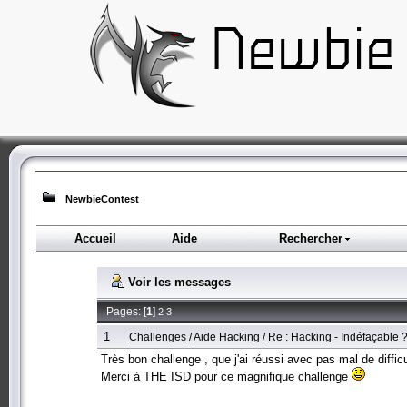
NewbieContest
Accueil
Aide
Rechercher
Voir les messages
Pages: [
1
]
2
3
1
Challenges
/
Aide Hacking
/
Re : Hacking - Indéfaçable 
Très bon challenge , que j'ai réussi avec pas mal de difficul
Merci à THE ISD pour ce magnifique challenge