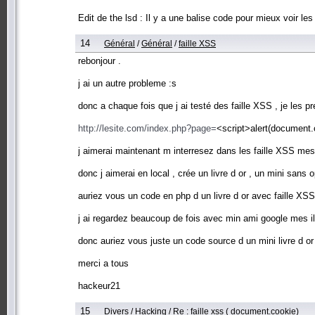
Edit de the lsd : Il y a une balise code pour mieux voir l
14
Général
/
Général
/
faille XSS
rebonjour .
j ai un autre probleme :s
donc a chaque fois que j ai testé des faille XSS , je les pr
http://lesite.com/index.php?page=
<script>alert(document.
j aimerai maintenant m interresez dans les faille XSS mes 
donc j aimerai en local , crée un livre d or , un mini sans o
auriez vous un code en php d un livre d or avec faille XSS
j ai regardez beaucoup de fois avec min ami google mes i
donc auriez vous juste un code source d un mini livre d or 
merci a tous
hackeur21
15
Divers
/
Hacking
/
Re : faille xss ( document.cookie)