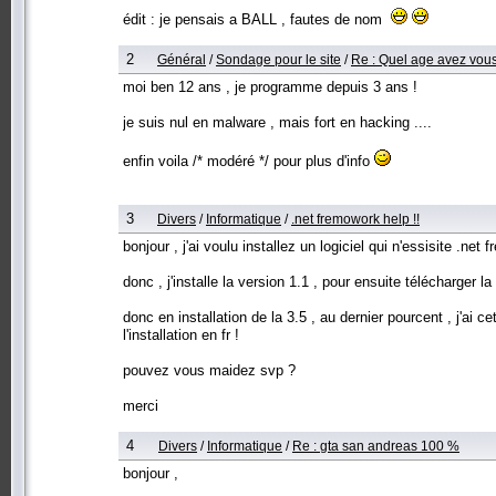
édit : je pensais a BALL , fautes de nom
2
Général
/
Sondage pour le site
/
Re : Quel age avez vou
moi ben 12 ans , je programme depuis 3 ans !
je suis nul en malware , mais fort en hacking ....
enfin voila /* modéré */ pour plus d'info
3
Divers
/
Informatique
/
.net fremowork help !!
bonjour , j'ai voulu installez un logiciel qui n'essisite .net 
donc , j'installe la version 1.1 , pour ensuite télécharger la 
donc en installation de la 3.5 , au dernier pourcent , j'ai ce
l'installation en fr !
pouvez vous maidez svp ?
merci
4
Divers
/
Informatique
/
Re : gta san andreas 100 %
bonjour ,