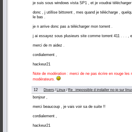
je suis sous windows vista SP1 , et je voudrai télécharger 
donc , j utillise bittorent , mes quand je télécharge , qu
le bas .
je n arrive donc pas a télécharger mon torrent .
j ai essayez sous plusieurs site comme torrent 411 . . . , et
merci de m aidez .
cordialement ,
hackeur21
Note de modération : merci de ne pas écrire en rouge les 
modérateurs.
12
Divers
/
Linux
/
Re : impossible d installer no-ip sur linux
bonjour ,
merci beaucoup , je vais voir sa de suite !!
cordialement ,
hackeur21