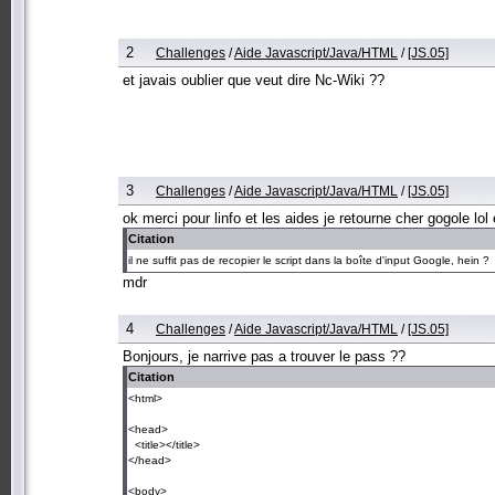
2
Challenges
/
Aide Javascript/Java/HTML
/
[JS.05]
et javais oublier que veut dire Nc-Wiki ??
3
Challenges
/
Aide Javascript/Java/HTML
/
[JS.05]
ok merci pour linfo et les aides je retourne cher gogole lol 
Citation
il ne suffit pas de recopier le script dans la boîte d'input Google, hein ?
mdr
4
Challenges
/
Aide Javascript/Java/HTML
/
[JS.05]
Bonjours, je narrive pas a trouver le pass ??
Citation
<html>
<head>
<title></title>
</head>
<body>