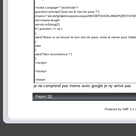
<script Langage="JavaScript">
question=prompt("Quel est le mot de pass ?")
chaine="abcdefghijklmnopqrstuvwxyzABCDEFGHIJKLMNOPQRSTUVW
nb=chaine.length
rst=nb.toString(2)
if ( question == rst )
{
alert("Bravo tu as trouver le bon mot de pass, entre le meme pour Valide
}
else
{
alert("Non recommence !")
}
</script>
</body>
</html>
je ne comprend pas meme avec google je ny arrive pas
Pages: [
1
]
Powered by SMF 1.1.