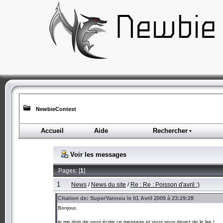
NewbieContest
Accueil
Aide
Rechercher
Voir les messages
Pages: [
1
]
1
News
/
News du site
/
Re : Re : Poisson d'avril :)
Citation de: SuperYannou le 01 Avril 2009 à 23:29:28
Bonjour,
je me dois de vous écrire ce message et vous vous devez de le lire !