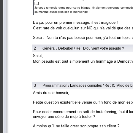
[...]
Je vous remercie donc pour cette blague, finalement devenue commode, d
ça marche aussi gros soit le mensonge !
Ba ça, pour un premier message, il est magique !
C'est rare de voir quelqu'un sur NC qui n'a validé que d
Soso : Non tu n'as pas bossé pour rien, y'a tout un topic q
2
Général
/
Defouloir
/
Re : D'ou vient votre pseudo ?
Salut,
Mon pseudo est tout simplement un hommage à Demosthè
3
Programmation
/
Langages compilés
/
Re : [C] Algo de b
Amis du soir bonsoir,
Petite question existentielle venue du fin fond de mon espr
Pour coder concretement un soft de bruteforcing, faut-il la
envoyer une série de mdp à tester ?
A moins qu'il ne faille creer son propre ssh client ?