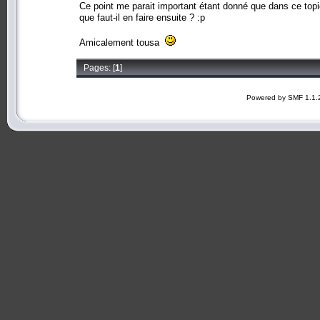
Ce point me parait important étant donné que dans ce topi
que faut-il en faire ensuite ? :p
Amicalement tousa
Pages: [
1
]
Powered by SMF 1.1.