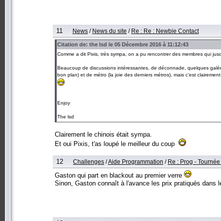
11
News
/
News du site
/
Re : Re : Newbie Contact
Citation de: the lsd le 05 Décembre 2016 à 11:12:43
Comme a dit Pixis, très sympa, on a pu rencontrer des membres qui jus
Beaucoup de discussions intéressantes, de déconnade, quelques galères 
bon plan) et de métro (la joie des derniers métros), mais c'est claire
Enjoy
The lsd
Clairement le chinois était sympa.
Et oui Pixis, t'as loupé le meilleur du coup
12
Challenges
/
Aide Programmation
/
Re : Prog - Tournée
Gaston qui part en blackout au premier verre
Sinon, Gaston connaît à l'avance les prix pratiqués dans l