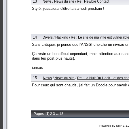
13
News
/
News du site
/
Re : Newbie Contact
Stylé, j'essaierai d'être la samedi prochain !
14
Divers
/
Hacking
/
Re : Le site de ma ville est vulnérable
Sans critiquer, je pense que l'ANSSI cherche un niveau un 
Ça reste un bon début cependant, mais attention aux sanctio
dans les post plus hauts).
iansus
15
News
/
News du site
/
Re : La Nuit Du Hack... et des cad
Pour ceux qui sont chauds, j'ai fait un Doodle pour savoir 
Pages: [
1
]
2
3
...
18
Powered by SMF 1.1.