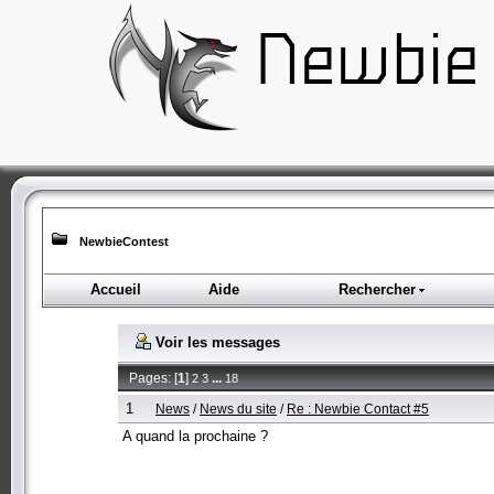
NewbieContest
Accueil
Aide
Rechercher
Voir les messages
Pages: [
1
]
...
2
3
18
1
News
/
News du site
/
Re : Newbie Contact #5
A quand la prochaine ?