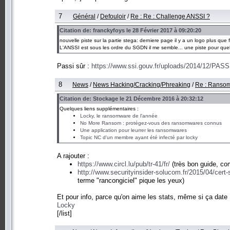
7
Général
/
Defouloir
/
Re : Re : Challenge ANSSI ?
Citation de: franckyfoys le 28 Février 2017 à 09:20:20
nouvelle piste sur la partie stega: derniere page il y a un logo plus que f
L'ANSSI est sous les ordre du SGDN il me semble... une piste pour que
Passi sûr :
https://www.ssi.gouv.fr/uploads/2014/12/PASSI
8
News
/
News Hacking/Cracking/Phreaking
/
Re : Ransom
Citation de: Stockage le 21 Décembre 2016 à 20:32:12
Quelques liens supplémentaires :
Locky, le ransomware de l'année
No More Ransom : protégez-vous des ransomwares connus
Une application pour leurrer les ransomwares
Topic NC d'un membre ayant été infecté par locky
A rajouter :
https://www.circl.lu/pub/tr-41/fr/
(très bon guide, c
http://www.securityinsider-solucom.fr/2015/04/cert-
terme "rancongiciel" pique les yeux)
Et pour info, parce qu'on aime les stats, même si ça date
Locky
[/list]