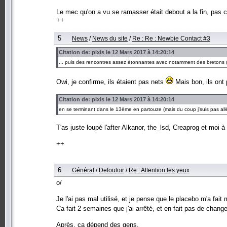
Le mec qu'on a vu se ramasser était debout a la fin, pas
++
5
News
/
News du site
/
Re : Re : Newbie Contact #3
Citation de: pixis le 12 Mars 2017 à 14:20:14
... puis des rencontres assez étonnantes avec notamment des bretons (qui
Owi, je confirme, ils étaient pas nets
Mais bon, ils ont 
Citation de: pixis le 12 Mars 2017 à 14:20:14
en se terminant dans le 13ème en partouze (mais du coup j'suis pas allé
T'as juste loupé l'after Alkanor, the_lsd, Creaprog et moi 
++
6
Général
/
Defouloir
/
Re : Attention les yeux
o/
Je l'ai pas mal utilisé, et je pense que le placebo m'a fai
Ca fait 2 semaines que j'ai arrêté, et en fait pas de chan
Après, ça dépend des gens.