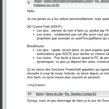
News
/
News Informatique/Hardware/Tuning
/
Re : Bloo
9
d'attaque sur un AD
Hello,
Je n'ai jamais eu à les utiliser personnellement, mais que
AD Control Path (ADCP) :
Les plus : premier du nom à faire ça, produit par l'
Les moins : visiblement pas ouf dès qu'on veut pars
propriétés (par exemple un userPrincipalName qui d
Bloodhound :
Les plus : rapide, récent (donc on peut espérer que
workstations (pas ADCP) pour donner un chemin id
Les moins : Pas facile à lancer quand le PC de pent
dynamiques, vu que ça dépend des users connect
(1) en raison des fonctions Powershell appelées qui tapent
résoudre à coup de runas /netonly, ou lancé depuis un mi
d'un hash, ce qu'on trouve plus souvent en pentest).
</my2cents>
10
News
/
News du site
/
Re : Newbie Contact #2
Sympa, mais un peu dommage de faire ça le jour de l'In