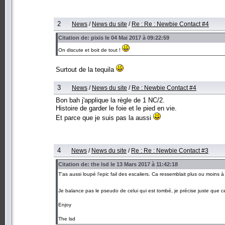
2
News
/
News du site
/
Re : Re : Newbie Contact #4
Citation de: pixis le 04 Mai 2017 à 09:22:59
On discute et boit de tout !
Surtout de la tequila
3
News
/
News du site
/
Re : Newbie Contact #4
Bon bah j'applique la règle de 1 NC/2.
Histoire de garder le foie et le pied en vie.
Et parce que je suis pas la aussi
4
News
/
News du site
/
Re : Re : Newbie Contact #3
Citation de: the lsd le 13 Mars 2017 à 11:42:18
T'as aussi loupé l'epic fail des escaliers. Ca ressemblait plus ou moins à
Je balance pas le pseudo de celui qui est tombé, je précise juste que ce 
Enjoy
The lsd