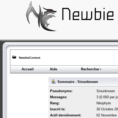
NewbieContest
Accueil
Aide
Rechercher
Sommaire - Sinunknown
Pseudonyme:
Sinunknown
Messages:
3 (0.000 par jo
Rang:
Néophyte
Inscrit le:
30 Octobre 20
Actif dernièrement:
02 Novembre 