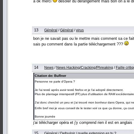
a ok merci
desoler du dérangement mais bon on a le dr
13
Général
/
Général
/
virus
bon je ne savait pas ou le mettre mais comment sa ce fait
sais pu comment dans la partie téléchargement ???
14
News
/
News Hacking/Cracking/Phreaking
/
Faille crit
Citation de: BuRner
Personne ne parle d'Opera ?
Je l'ai testé après avoir testé firefox et je l'ai adopté directement.
Plus de plantage intempestif (FF) plus d'utilisation de RAM excédentaire
J'ai donc cherché un peu et j'ai trouvé mon bonheur dans Opera, qui 
Enfin bref moi je vous conseil de le tester voir ce que ça donne, ça cou
Bonne journée
j'ai télécharger opéra et j'y comprend rien il est en anglais
15
Général
/
Defouloir
/
quelle extension es tu ?