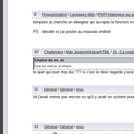
9
Programmation
/
Langages Web
/
[PHP] hébergeur qui ac
bonjours je cherche un ébergeur qui accepte la fonction mail
PS : desoler si j'ai poster au mauvais endroit
10
Challenges
/
Aide Javascript/Java/HTML
/
JS - Ca coul
Citation de: oo_sh
Trop dur celui la, je bloque
le quel qui eset trop dur ??? si c'est le deux regarde y'av
11
Général
/
Général
/
virus
lol j'avait meme pas encore vu qu'il y avait un system pou
12
Général
/
Général
/
virus