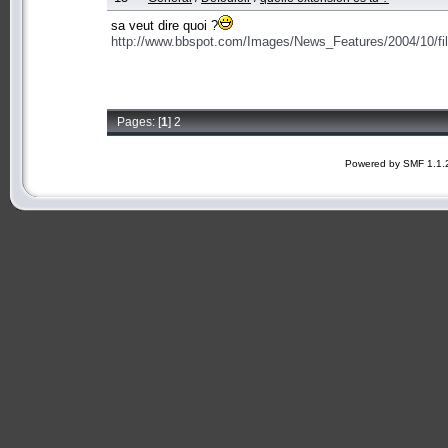
sa veut dire quoi ?
http://www.bbspot.com/Images/News_Features/2004/10/file
Pages: [
1
]
2
Powered by SMF 1.1.