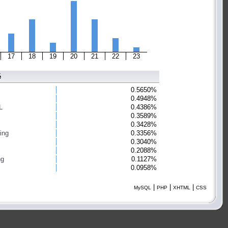
17
18
19
20
21
22
23
é
0.5650%
0.4948%
L
0.4386%
0.3589%
0.3428%
ing
0.3356%
0.3040%
0.2088%
ng
0.1127%
0.0958%
|
|
|
MySQL
PHP
XHTML
CSS