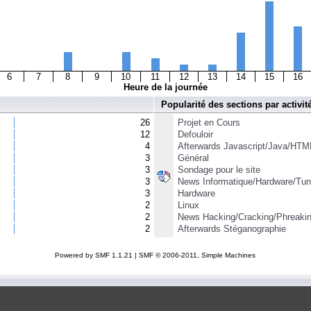
6
7
8
9
10
11
12
13
14
15
16
Heure de la journée
Popularité des sections par activit
26
Projet en Cours
12
Defouloir
4
Afterwards Javascript/Java/HTM
3
Général
3
Sondage pour le site
3
News Informatique/Hardware/Tun
3
Hardware
2
Linux
2
News Hacking/Cracking/Phreaki
2
Afterwards Stéganographie
Powered by SMF 1.1.21
|
SMF © 2006-2011, Simple Machines