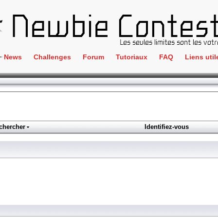
News
Challenges
Forum
Tutoriaux
FAQ
Liens util
Crackme
IRC
ClientSide
Newbi
Cryptographie
Liens
Forensics
chercher
Identifiez-vous
Parten
Hacking
Régle
Logique
Goodi
Programmation
L'incu
Stéganographie
Wargame
Tous les challenges