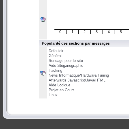
0
1
2
3
4
5
Popularité des sections par messages
Defouloir
Général
Sondage pour le site
Aide Stéganographie
Hacking
News Informatique/Hardware/Tuning
Afterwards Javascript/Java/HTML
Aide Logique
Projet en Cours
Linux