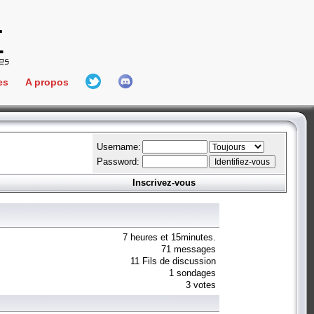
es
A propos
L'équipe
e Connect
Hall Of Fame
Username:
Password:
Inscrivez-vous
aires
ment
es
7 heures et 15minutes.
71 messages
11 Fils de discussion
bateur
1 sondages
3 votes