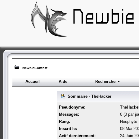
NewbieContest
Accueil
Aide
Rechercher
Sommaire - TheHacker
Pseudonyme:
TheHacke
Messages:
0 (0 par jo
Rang:
Néophyte
Inscrit le:
08 Mai 20
Actif dernièrement:
24 Juin 20