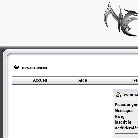
NewbieContest
Accueil
Aide
Re
Sommair
Pseudonym
Messages:
Rang:
Inscrit le:
Actif derniè