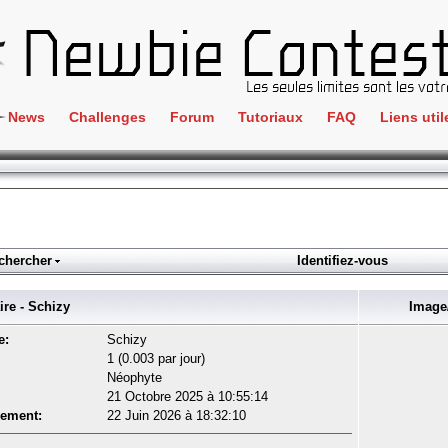
News
Challenges
Forum
Tutoriaux
FAQ
Liens util
Crackme
IRC
ClientSide
Newbi
Cryptographie
Liens
Forensics
chercher
Identifiez-vous
Parten
Hacking
Régle
e - Schizy
Image/
Logique
Goodi
e:
Schizy
Programmation
1 (0.003 par jour)
L'incu
Néophyte
Stéganographie
21 Octobre 2025 à 10:55:14
Wargame
rement:
22 Juin 2026 à 18:32:10
Tous les challenges