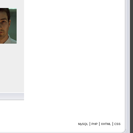
|
|
|
MySQL
PHP
XHTML
CSS