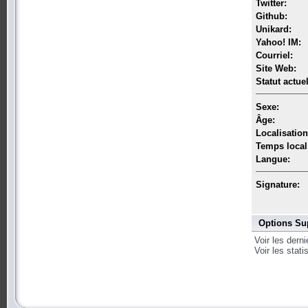
Twitter:
Github:
Unikard:
Yahoo! IM:
Courriel:
Site Web:
Statut actuel
Sexe:
Âge:
Localisation
Temps local
Langue:
Signature:
Options Su
Voir les dern
Voir les stat