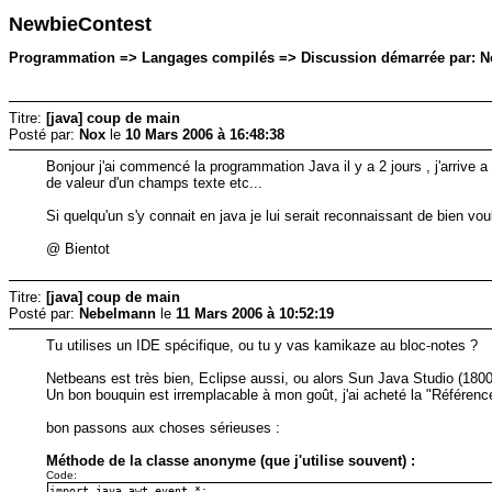
NewbieContest
Programmation => Langages compilés => Discussion démarrée par: Nox
Titre:
[java] coup de main
Posté par:
Nox
le
10 Mars 2006 à 16:48:38
Bonjour j'ai commencé la programmation Java il y a 2 jours , j'arrive 
de valeur d'un champs texte etc...
Si quelqu'un s'y connait en java je lui serait reconnaissant de bien vou
@ Bientot
Titre:
[java] coup de main
Posté par:
Nebelmann
le
11 Mars 2006 à 10:52:19
Tu utilises un IDE spécifique, ou tu y vas kamikaze au bloc-notes ?
Netbeans est très bien, Eclipse aussi, ou alors Sun Java Studio (1800€
Un bon bouquin est irremplacable à mon goût, j'ai acheté la "Référence 
bon passons aux choses sérieuses :
Méthode de la classe anonyme (que j'utilise souvent) :
Code:
import java.awt.event.*;