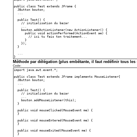
public class Test extends JFrame {
JButton bouton;
...
public Test() {
// initialisation du bazar
...
bouton.addActionListener(new ActionListener() {
public void actionPerformed(ActionEvent ae) {
// ici tu fais ton traitement...
}
});
}
...
}
Méthode par délégation (plus embêtante, il faut redéfinir tous les 
Code:
import java.awt.event.*;
public class Test extends JFrame implements MouseListener{
JButton bouton;
...
public Test() {
// initialisation du bazar
...
bouton.addMouseListener(this);
}
public void mouseClicked(MouseEvent me) {
}
public void mouseEntered(MouseEvent me) {
}
public void mouseExited(MouseEvent me) {
}