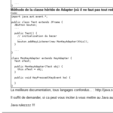
...
}
Méthode de la classe héritée de Adapter (où il ne faut pas tout re
Code:
import java.awt.event.*;
public class Test extends JFrame {
JButton bouton;
...
public Test() {
// initialisation du bazar
...
bouton.addKeyListener(new MonKeyAdapter(this));
}
...
}
class MonKeyAdapter extends KeyAdapter {
Test oTest;
public MonKeyAdapter(Test obj) {
this.oTest = obj;
}
public void KeyPressed(KeyEvent ke) {
}
}
La meilleure documentation, tous langages confondus... : http://java.s
Il suffit de demander, si ca peut vous inciter à vous mettre au Java au
Java rulezzzz !!!