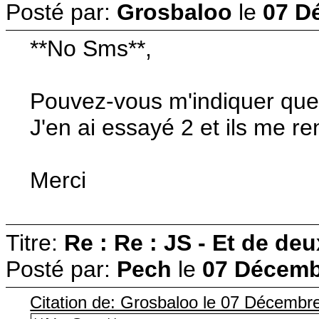
Posté par:
Grosbaloo
le
07 D
**No Sms**,
Pouvez-vous m'indiquer quel
J'en ai essayé 2 et ils me r
Merci
Titre:
Re : Re : JS - Et de deux
Posté par:
Pech
le
07 Décemb
Citation de: Grosbaloo le 07 Décembr