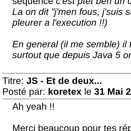
sequence
c'est ptet ben un c
La on dit "j'men fous, j'sui
pleurer a l'execution !!)
En general (il me semble) il 
surtout que depuis Java 5 on 
Titre:
JS - Et de deux...
Posté par:
koretex
le
31 Mai 2
Ah yeah !!
Merci beaucoup pour tes ré