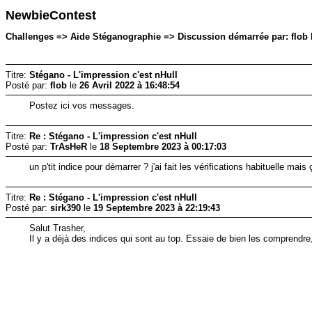
NewbieContest
Challenges => Aide Stéganographie => Discussion démarrée par: flob le
Titre:
Stégano - L'impression c'est nHull
Posté par:
flob
le
26 Avril 2022 à 16:48:54
Postez ici vos messages.
Titre:
Re : Stégano - L'impression c'est nHull
Posté par:
TrAsHeR
le
18 Septembre 2023 à 00:17:03
un p'tit indice pour démarrer ? j'ai fait les vérifications habituelle mais 
Titre:
Re : Stégano - L'impression c'est nHull
Posté par:
sirk390
le
19 Septembre 2023 à 22:19:43
Salut Trasher,
Il y a déjà des indices qui sont au top. Essaie de bien les comprendre,