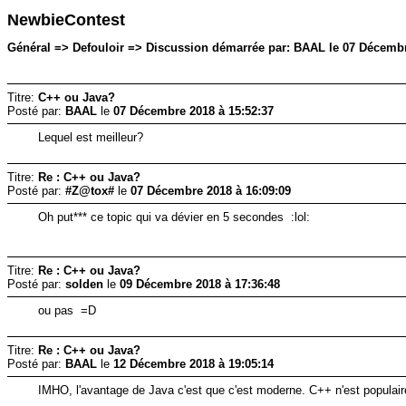
NewbieContest
Général => Defouloir => Discussion démarrée par: BAAL le 07 Décembr
Titre:
C++ ou Java?
Posté par:
BAAL
le
07 Décembre 2018 à 15:52:37
Lequel est meilleur?
Titre:
Re : C++ ou Java?
Posté par:
#Z@tox#
le
07 Décembre 2018 à 16:09:09
Oh put*** ce topic qui va dévier en 5 secondes :lol:
Titre:
Re : C++ ou Java?
Posté par:
solden
le
09 Décembre 2018 à 17:36:48
ou pas =D
Titre:
Re : C++ ou Java?
Posté par:
BAAL
le
12 Décembre 2018 à 19:05:14
IMHO, l'avantage de Java c'est que c'est moderne. C++ n'est populaire q