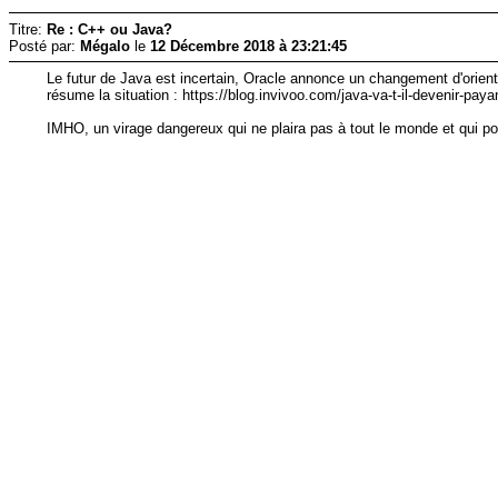
Titre:
Re : C++ ou Java?
Posté par:
Mégalo
le
12 Décembre 2018 à 23:21:45
Le futur de Java est incertain, Oracle annonce un changement d'orienta
résume la situation : https://blog.invivoo.com/java-va-t-il-devenir-paya
IMHO, un virage dangereux qui ne plaira pas à tout le monde et qui p