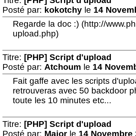
Titre:
[PHP] Script d'upload
Posté par:
kokotchy
le
14 Novemb
Regarde la doc :) (http://www.php
upload.php)
Titre:
[PHP] Script d'upload
Posté par:
Atchoum
le
14 Novemb
Fait gaffe avec les scripts d'uploa
retrouveras avec 50 backdoor ph
toute les 10 minutes etc...
Titre:
[PHP] Script d'upload
Posté par:
Major
le
14 Novembre 