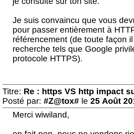
je consulte sur ton site.
Je suis convaincu que vous devri
pour passer entièrement à HTT
référencement (de toute façon i
recherche tels que Google privilég
protocole HTTPS).
Titre:
Re : https VS http impact s
Posté par:
#Z@tox#
le
25 Août 20
Merci wiwiland,
en fait non, nous ne vendons rie