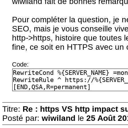
wiwiland fait de bonnes remarq
Pour compléter la question, je n
SEO, mais je vous conseille vive
http->https, histoire que toutes
fine, ce soit en HTTPS avec un ce
Code:
RewriteCond %{SERVER_NAME} =mo
RewriteRule ^ https://%{SERVER
[END,QSA,R=permanent]
Titre:
Re : https VS http impact s
Posté par:
wiwiland
le
25 Août 20