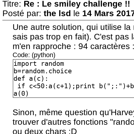
Titre:
Re : Le smiley challenge !!
Posté par:
the lsd
le
14 Mars 2017
Une autre solution, qui utilise la
sais pas trop en fait). C'est pas
m'en rapproche : 94 caractères 
Code: (python)
import random
b=random.choice
def a(c):
if c<50:a(c+1);print b(";:")+b
a(0)
Sinon, même question qu'Harvey
trouver d'autres fonctions "rand
ou deux chars :D