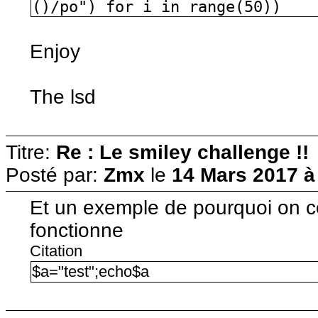
()/po") for i in range(50))
Enjoy
The lsd
Titre:
Re : Le smiley challenge !!
Posté par:
Zmx
le
14 Mars 2017 à
Et un exemple de pourquoi on c
fonctionne
Citation
$a="test";echo$a