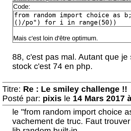
Code:
from random import choice as b
()/po") for i in range(50))
Mais c'est loin d'être optimum.
88, c'est pas mal. Autant que j
stock c'est 74 en php.
Titre:
Re : Le smiley challenge !!
Posté par:
pixis
le
14 Mars 2017 à
le "from random import choice 
vachement de truc. Faut trouve
lib random built-in