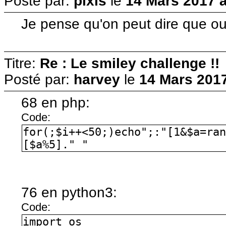
Posté par:
pixis
le
14 Mars 2017 à
Je pense qu'on peut dire que oui,
Titre:
Re : Le smiley challenge !!
Posté par:
harvey
le
14 Mars 2017
68 en php:
Code:
for(;$i++<50;)echo";:"[1&$a=ra
[$a%5]." "
76 en python3:
Code:
import os