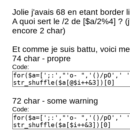
Jolie j'avais 68 en etant border l
A quoi sert le /2 de [$a/2%4] ? (
encore 2 char)
Et comme je suis battu, voici me
74 char - propre
Code:
for($a=[';:',"'o- ",'()/pO',' 
str_shuffle($a[@$i++&3])[0]
72 char - some warning
Code:
for($a=[';:',"'o- ",'()/pO',' 
str_shuffle($a[$i++&3])[0]