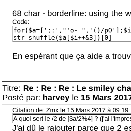
68 char - borderline: using the w
Code:
for($a=[';:',"'o- ",'()/pO'];$
str_shuffle($a[$i++&3])[0]
En espérant que ça aide a trouve
Titre:
Re : Re : Re : Le smiley cha
Posté par:
harvey
le
15 Mars 2017
Citation de: Zmx le 15 Mars 2017 à 09:19
A quoi sert le /2 de [$a/2%4] ? (j'ai l'imp
J'ai dû le rajouter parce que 2 