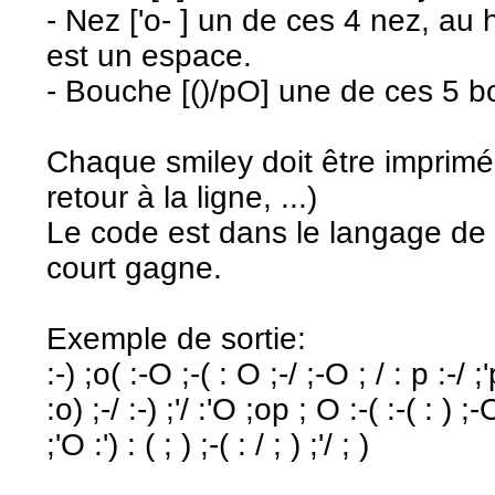
- Nez ['o- ] un de ces 4 nez, au 
est un espace.
- Bouche [()/pO] une de ces 5 
Chaque smiley doit être imprimé
retour à la ligne, ...)
Le code est dans le langage de v
court gagne.
Exemple de sortie:
:-) ;o( :-O ;-( : O ;-/ ;-O ; / : p :-/ ;
:o) ;-/ :-) ;'/ :'O ;op ; O :-( :-( : ) ;-O 
;'O :') : ( ; ) ;-( : / ; ) ;'/ ; )