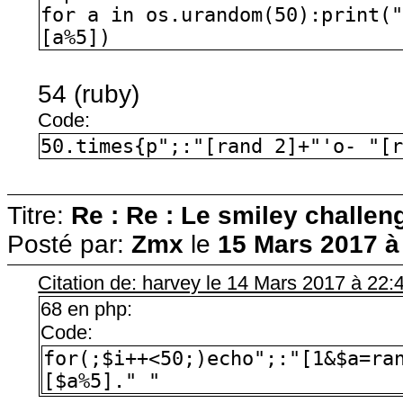
for a in os.urandom(50):print(
[a%5])
54 (ruby)
Code:
50.times{p";:"[rand 2]+"'o- "[
Titre:
Re : Re : Le smiley challeng
Posté par:
Zmx
le
15 Mars 2017 à
Citation de: harvey le 14 Mars 2017 à 22:
68 en php:
Code:
for(;$i++<50;)echo";:"[1&$a=ra
[$a%5]." "