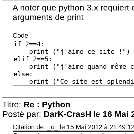
A noter que python 3.x requiert
arguments de print
Code:
if 2==4:
print ("j'aime ce site !")
elif 2==5:
print ("j'aime quand même c
else:
print ("Ce site est splendi
Titre:
Re : Python
Posté par:
DarK-CrasH
le
16 Mai 
Citation de: _o_ le 15 Mai 2012 à 21:49:1