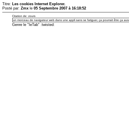
Titre:
Les cookies Internet Explorer.
Posté par:
Zmx
le
05 Septembre 2007 à 16:18:52
Citation de: zours
un morceau de navigateur web dans une appli sans se fatiguer, ça pourrait être ça auss
Genre le "IeTab" :twisted: