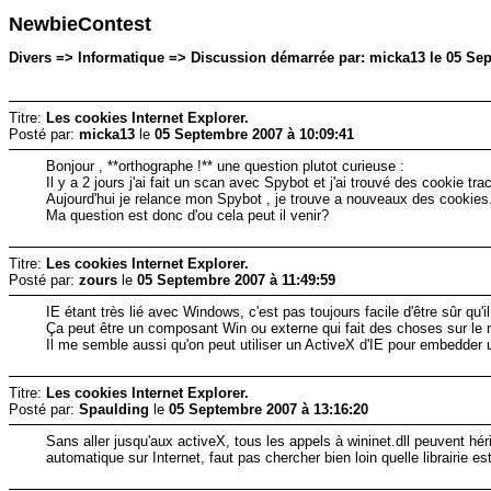
NewbieContest
Divers => Informatique => Discussion démarrée par: micka13 le 05 Sep
Titre:
Les cookies Internet Explorer.
Posté par:
micka13
le
05 Septembre 2007 à 10:09:41
Bonjour , **orthographe !** une question plutot curieuse :
Il y a 2 jours j'ai fait un scan avec Spybot et j'ai trouvé des cookie tr
Aujourd'hui je relance mon Spybot , je trouve a nouveaux des cookies.C
Ma question est donc d'ou cela peut il venir?
Titre:
Les cookies Internet Explorer.
Posté par:
zours
le
05 Septembre 2007 à 11:49:59
IE étant très lié avec Windows, c'est pas toujours facile d'être sûr qu'i
Ça peut être un composant Win ou externe qui fait des choses sur le 
Il me semble aussi qu'on peut utiliser un ActiveX d'IE pour embedder 
Titre:
Les cookies Internet Explorer.
Posté par:
Spaulding
le
05 Septembre 2007 à 13:16:20
Sans aller jusqu'aux activeX, tous les appels à wininet.dll peuvent héri
automatique sur Internet, faut pas chercher bien loin quelle librairie est