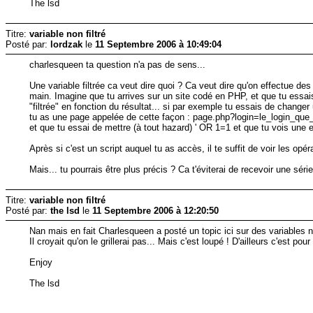
The lsd
Titre:
variable non filtré
Posté par:
lordzak
le
11 Septembre 2006 à 10:49:04
charlesqueen ta question n'a pas de sens...
Une variable filtrée ca veut dire quoi ? Ca veut dire qu'on effectue de
main. Imagine que tu arrives sur un site codé en PHP, et que tu essais
"filtrée" en fonction du résultat... si par exemple tu essais de change
tu as une page appelée de cette façon : page.php?login=le_login_que
et que tu essai de mettre (à tout hazard) ' OR 1=1 et que tu vois une e
Après si c'est un script auquel tu as accès, il te suffit de voir les opé
Mais... tu pourrais être plus précis ? Ca t'éviterai de recevoir une séri
Titre:
variable non filtré
Posté par:
the lsd
le
11 Septembre 2006 à 12:20:50
Nan mais en fait Charlesqueen a posté un topic ici sur des variables no
Il croyait qu'on le grillerai pas... Mais c'est loupé ! D'ailleurs c'est 
Enjoy
The lsd