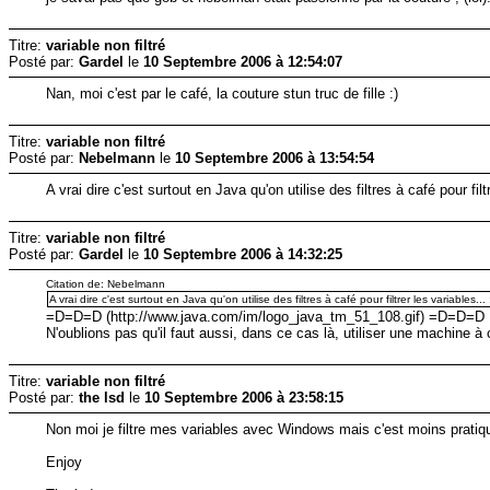
Titre:
variable non filtré
Posté par:
Gardel
le
10 Septembre 2006 à 12:54:07
Nan, moi c'est par le café, la couture stun truc de fille :)
Titre:
variable non filtré
Posté par:
Nebelmann
le
10 Septembre 2006 à 13:54:54
A vrai dire c'est surtout en Java qu'on utilise des filtres à café pour filtr
Titre:
variable non filtré
Posté par:
Gardel
le
10 Septembre 2006 à 14:32:25
Citation de: Nebelmann
A vrai dire c'est surtout en Java qu'on utilise des filtres à café pour filtrer les variables... :
=D=D=D (http://www.java.com/im/logo_java_tm_51_108.gif) =D=D=D
N'oublions pas qu'il faut aussi, dans ce cas là, utiliser une machine à c
Titre:
variable non filtré
Posté par:
the lsd
le
10 Septembre 2006 à 23:58:15
Non moi je filtre mes variables avec Windows mais c'est moins pratique
Enjoy