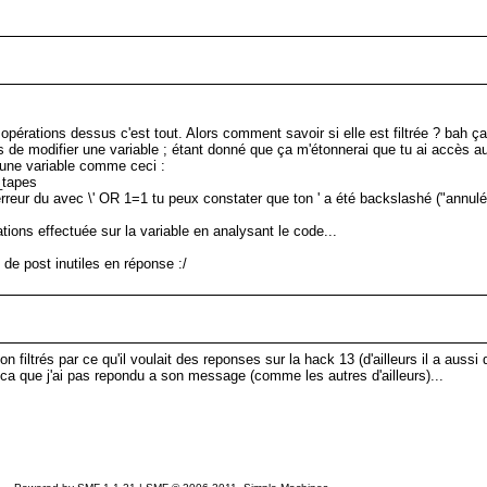
s opérations dessus c'est tout. Alors comment savoir si elle est filtrée ? bah 
 de modifier une variable ; étant donné que ça m'étonnerai que tu ai accès au
r une variable comme ceci :
_tapes
rreur du avec \' OR 1=1 tu peux constater que ton ' a été backslashé ("annulé")
rations effectuée sur la variable en analysant le code...
e de post inutiles en réponse :/
n filtrés par ce qu'il voulait des reponses sur la hack 13 (d'ailleurs il a auss
pour ca que j'ai pas repondu a son message (comme les autres d'ailleurs)...