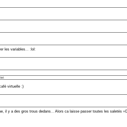
er les variables... :lol:
lol:
afé virtuelle :)
, il y a des gros trous dedans... Alors ca laisse passer toutes les saletés =