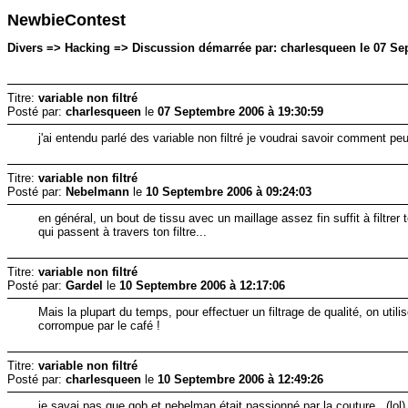
NewbieContest
Divers => Hacking => Discussion démarrée par: charlesqueen le 07 Se
Titre:
variable non filtré
Posté par:
charlesqueen
le
07 Septembre 2006 à 19:30:59
j'ai entendu parlé des variable non filtré je voudrai savoir comment peut 
Titre:
variable non filtré
Posté par:
Nebelmann
le
10 Septembre 2006 à 09:24:03
en général, un bout de tissu avec un maillage assez fin suffit à filtre
qui passent à travers ton filtre...
Titre:
variable non filtré
Posté par:
Gardel
le
10 Septembre 2006 à 12:17:06
Mais la plupart du temps, pour effectuer un filtrage de qualité, on utilis
corrompue par le café !
Titre:
variable non filtré
Posté par:
charlesqueen
le
10 Septembre 2006 à 12:49:26
je savai pas que gob et nebelman était passionné par la couture , (lol)